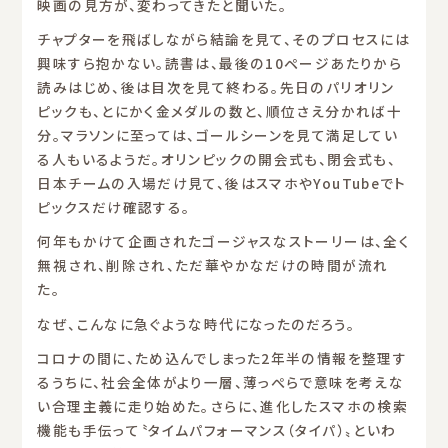
映画の見方が、変わってきたと聞いた。
チャプターを飛ばしながら結論を見て、そのプロセスには
興味すら抱かない。読書は、最後の10ページあたりから
読みはじめ、後は目次を見て終わる。先日のパリオリン
ピックも、とにかく金メダルの数と、順位さえ分かれば十
分。マラソンに至っては、ゴールシーンを見て満足してい
る人もいるようだ。オリンピックの開会式も、閉会式も、
日本チームの入場だけ見て、後はスマホやYouTubeでト
ピックスだけ確認する。
何年もかけて企画されたゴージャスなストーリーは、全く
無視され、削除され、ただ華やかなだけの時間が流れ
た。
なぜ、こんなに急ぐような時代になったのだろう。
コロナの間に、ため込んでしまった2年半の情報を整理す
るうちに、社会全体がより一層、薄っぺらで意味を考えな
い合理主義に走り始めた。さらに、進化したスマホの検索
機能も手伝って〝タイムパフォーマンス（タイパ）〟といわ