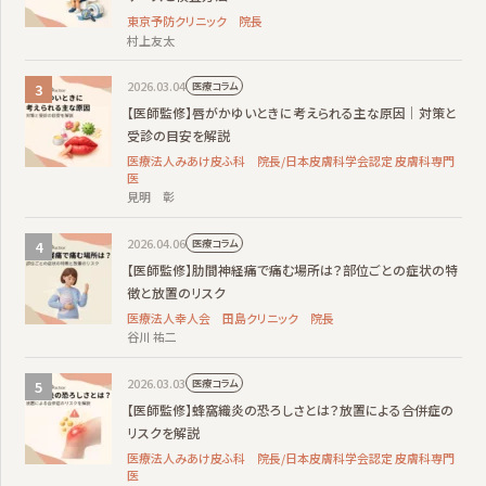
東京予防クリニック 院長
村上友太
2026.03.04
医療コラム
【医師監修】唇がかゆいときに考えられる主な原因｜対策と
受診の目安を解説
医療法人みあけ皮ふ科 院長/日本皮膚科学会認定 皮膚科専門
医
見明 彰
2026.04.06
医療コラム
【医師監修】肋間神経痛で痛む場所は？部位ごとの症状の特
徴と放置のリスク
医療法人幸人会 田島クリニック 院長
谷川 祐二
2026.03.03
医療コラム
【医師監修】蜂窩織炎の恐ろしさとは？放置による合併症の
リスクを解説
医療法人みあけ皮ふ科 院長/日本皮膚科学会認定 皮膚科専門
医