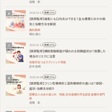
見明 彰
2026.02.17
医療コラム
【医師監修】歯茎にも口内炎はできる？主な種類とほかの病
気と治療方法を解説
歯科医師
明石 陽介
2026.03.12
医療コラム
【医師監修】横紋筋融解症が疑われる初期症状は？放置した
場合のリスクに注意
高座渋谷つばさクリニック 院長
武井 智昭
2026.04.06
医療コラム
【医師監修】コリン性蕁麻疹と温熱蕁麻疹の違いは？原因・
症状・治療法を紹介
医療法人みあけ皮ふ科 院長/日本皮膚科学会認定 皮膚科専門
医
見明 彰