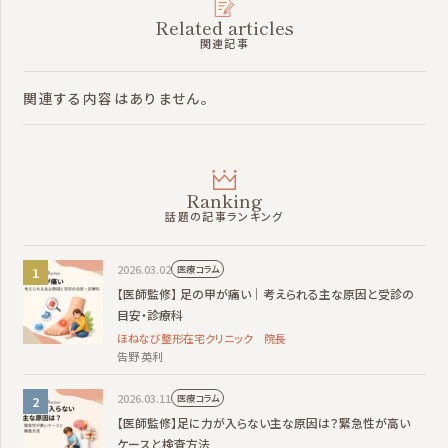
Related articles
関連記事
関連する内容はありません。
Ranking
話題の記事ランキング
2026.03.02
医療コラム
【医師監修】 足の甲が痛い｜考えられる主な原因と受診の
目安・診療科
ほねなび整形在宅クリニック 院長
告野 英利
2026.03.11
医療コラム
【医師監修】足に力が入らない主な原因は？緊急性が高い
ケースと検査方法