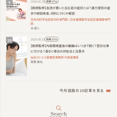
2026.03.25
医療コラム
【医師監修】血流が悪いと出る足の症状とは？進行度別の症
状や原因疾患、何科に行くか解説
日本内科学会認定内科専門医 / 日本循環器学会認定循環器専門
医
谷 道人
2025.08.22
医療コラム
【医師監修】内視鏡検査後の腹痛はいつまで続く？翌日仕事
に行ける？長引く場合の対処法と注意点
仙台さいとう産業医事務所 代表産業医
齋藤 雄佑
今月話題の20記事を見る
Search