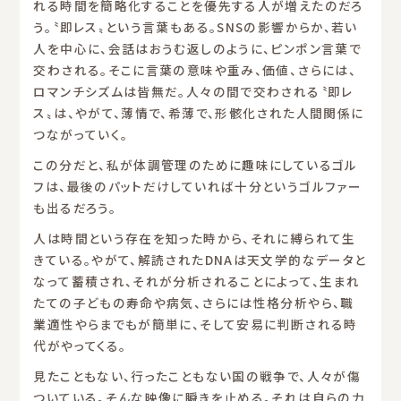
れる時間を簡略化することを優先する人が増えたのだろ
う。〝即レス〟という言葉もある。SNSの影響からか、若い
人を中心に、会話はおうむ返しのように、ピンポン言葉で
交わされる。そこに言葉の意味や重み、価値、さらには、
ロマンチシズムは皆無だ。人々の間で交わされる〝即レ
ス〟は、やがて、薄情で、希薄で、形骸化された人間関係に
つながっていく。
この分だと、私が体調管理のために趣味にしているゴル
フは、最後のパットだけしていれば十分というゴルファー
も出るだろう。
人は時間という存在を知った時から、それに縛られて生
きている。やがて、解読されたDNAは天文学的なデータと
なって蓄積され、それが分析されることによって、生まれ
たての子どもの寿命や病気、さらには性格分析やら、職
業適性やらまでもが簡単に、そして安易に判断される時
代がやってくる。
見たこともない、行ったこともない国の戦争で、人々が傷
ついている。そんな映像に瞬きを止める。それは自らの力