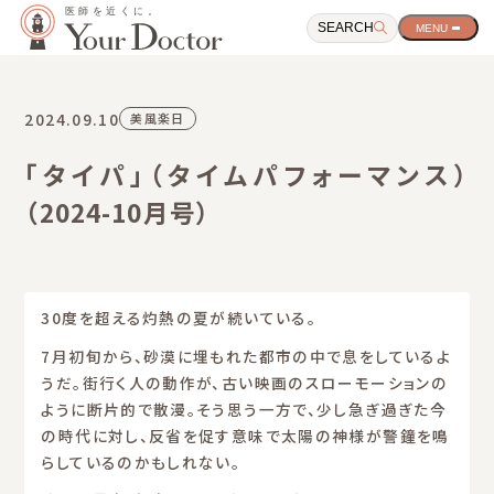
SEARCH
サ
イ
ト
ナ
ビ
2024.09.10
美風楽日
ゲ
ー
「タイパ」（タイムパフォーマンス）
シ
ョ
（2024-10月号）
ン
開
閉
ボ
タ
ン
30度を超える灼熱の夏が続いている。
7月初旬から、砂漠に埋もれた都市の中で息をしているよ
うだ。街行く人の動作が、古い映画のスローモーションの
ように断片的で散漫。そう思う一方で、少し急ぎ過ぎた今
の時代に対し、反省を促す意味で太陽の神様が警鐘を鳴
らしているのかもしれない。