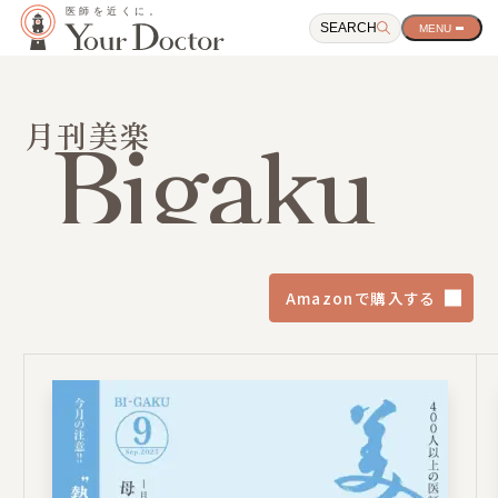
SEARCH
サ
イ
ト
ナ
ビ
Bigaku
月刊美楽
ゲ
ー
シ
ョ
ン
開
閉
ボ
Amazonで購入する
タ
ン