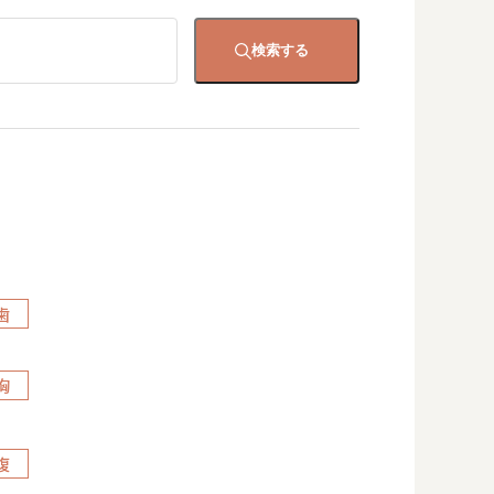
検索する
歯
胸
腹