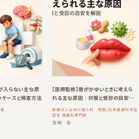
力が入らない主な原
【医師監修】唇がかゆいときに考えら
いケースと検査方法
れる主な原因｜対策と受診の目安を
解説
院長
医療法人みあけ皮ふ科 院長/日本皮膚科学会
認定 皮膚科専門医
見明 彰