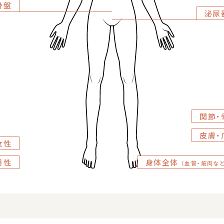
骨盤
泌尿
関節・
皮膚・
女性
男性
身体全体
（血管・筋肉など