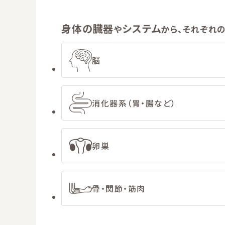
身体の臓器
システム
や
から、それぞれ
脳
消化器系（胃・腸など）
卵巣
骨・関節・筋肉