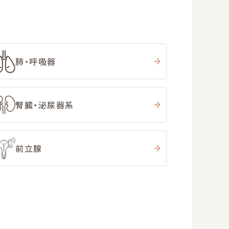
肺・呼吸器
腎臓・泌尿器系
前立腺