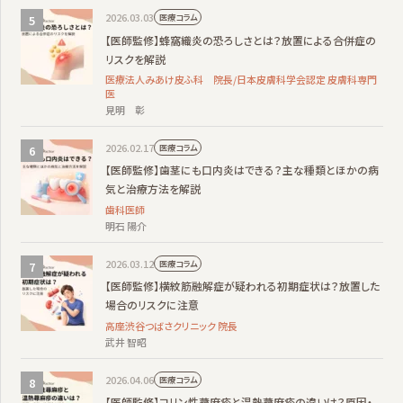
2026.03.03
医療コラム
【医師監修】蜂窩織炎の恐ろしさとは？放置による合併症の
リスクを解説
医療法人みあけ皮ふ科 院長/日本皮膚科学会認定 皮膚科専門
医
見明 彰
2026.02.17
医療コラム
【医師監修】歯茎にも口内炎はできる？主な種類とほかの病
気と治療方法を解説
歯科医師
明石 陽介
2026.03.12
医療コラム
【医師監修】横紋筋融解症が疑われる初期症状は？放置した
場合のリスクに注意
高座渋谷つばさクリニック 院長
武井 智昭
2026.04.06
医療コラム
【医師監修】コリン性蕁麻疹と温熱蕁麻疹の違いは？原因・