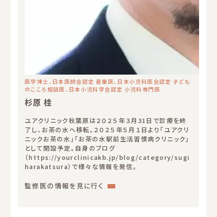
医学博士、日本医師会認定 産業医、日本小児科医会認定 子ども
のこころ相談医、日本小児科学会認定 小児科専門医
杉原 桂
ユアクリニック秋葉原は２０２５年３月31日で診療を終
了し、お茶の水へ移転。２０２５年５月１日より「ユアクリ
ニックお茶の水」「お茶の水駅前生活習慣病クリニック」
として開設予定。自身のブログ
（https://yourclinicakb.jp/blog/category/sugi
harakatsura）で様々な情報を発信。
:
監修医の情報を見に行く
杉
原
桂