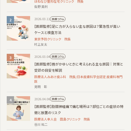
ほねなび整形在宅クリニック 院長
告野 英利
2026.03.11
医療コラム
【医師監修】足に力が入らない主な原因は？緊急性が高い
ケースと検査方法
東京予防クリニック 院長
村上友太
2026.03.04
医療コラム
【医師監修】唇がかゆいときに考えられる主な原因｜対策と
受診の目安を解説
医療法人みあけ皮ふ科 院長/日本皮膚科学会認定 皮膚科専門
医
見明 彰
2026.04.06
医療コラム
【医師監修】肋間神経痛で痛む場所は？部位ごとの症状の特
徴と放置のリスク
医療法人幸人会 田島クリニック 院長
谷川 祐二