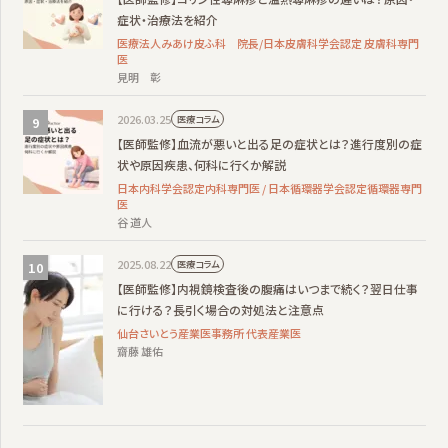
症状・治療法を紹介
医療法人みあけ皮ふ科 院長/日本皮膚科学会認定 皮膚科専門
医
見明 彰
2026.03.25
医療コラム
【医師監修】血流が悪いと出る足の症状とは？進行度別の症
状や原因疾患、何科に行くか解説
日本内科学会認定内科専門医 / 日本循環器学会認定循環器専門
医
谷 道人
2025.08.22
医療コラム
【医師監修】内視鏡検査後の腹痛はいつまで続く？翌日仕事
に行ける？長引く場合の対処法と注意点
仙台さいとう産業医事務所 代表産業医
齋藤 雄佑