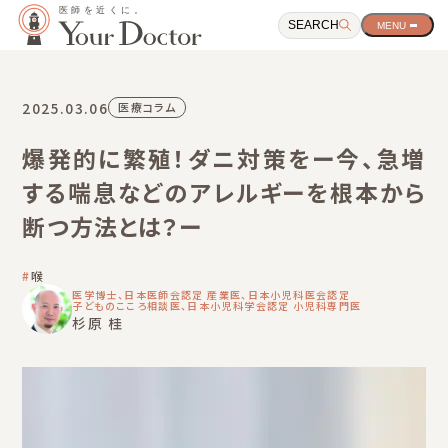
SEARCH
サ
イ
ト
ナ
ビ
2025.03.06
医療コラム
ゲ
ー
爆発的に繁殖！ダニ対策をー今、急増
シ
ョ
する喘息などのアレルギーを根本から
ン
開
断つ方法とは？ー
閉
ボ
タ
喉
ン
医学博士、日本医師会認定 産業医、日本小児科医会認定
子どものこころ相談医、日本小児科学会認定 小児科専門医
杉原 桂