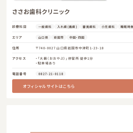
ささお歯科クリニック
診療科目
一般歯科
入れ歯(義歯)
審美歯科
小児歯科
睡眠時
エリア
山口県
岩国市
中国・四国
住所
〒740-0027 山口県岩国市中津町1-23-18
アクセス
・「大薮（おおやぶ）」停留所 徒歩1分
・駐車場あり
電話番号
0827-21-0118
オフィシャルサイトはこちら