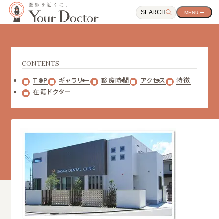
SEARCH
サ
イ
ト
ナ
ビ
ゲ
CONTENTS
ー
シ
TOP
ギャラリー
診療時間
アクセス
特徴
ョ
在籍ドクター
ン
開
閉
ボ
タ
ン