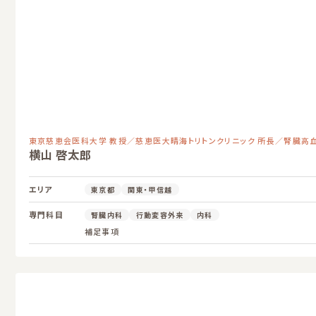
東京慈恵会医科大学 教授／慈恵医大晴海トリトンクリニック 所長／腎臓高
横山 啓太郎
エリア
東京都
関東・甲信越
専門科目
腎臓内科
行動変容外来
内科
補足事項