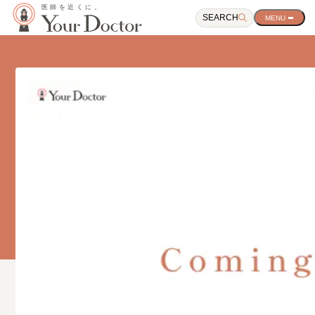
SEARCH
サ
イ
ト
ナ
ビ
ゲ
ー
シ
ョ
ン
開
閉
ボ
タ
ン