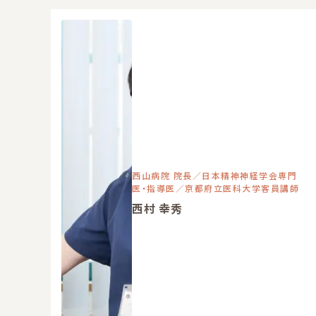
西山病院 院長／日本精神神経学会専門
医・指導医／京都府立医科大学客員講師
西村 幸秀