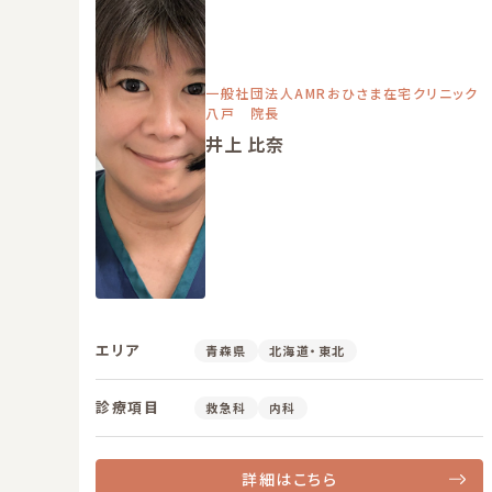
一般社団法人AMRおひさま在宅クリニック
八戸 院長
井上 比奈
エリア
青森県
北海道・東北
診療項目
救急科
内科
詳細はこちら