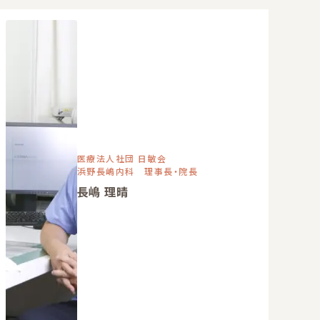
医療法人社団 日敏会
浜野長嶋内科 理事長・院長
長嶋 理晴