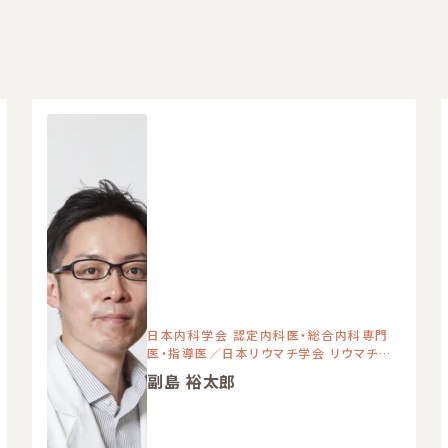
日本内科学会 認定内科医・総合内科専門
医・指導医／日本リウマチ学会 リウマチ専
門医・指導医・評議員
副島 裕太郎