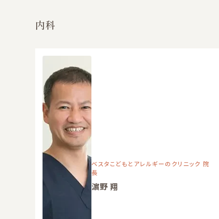
内科
ベスタこどもとアレルギーのクリニック 院
長
濵野 翔