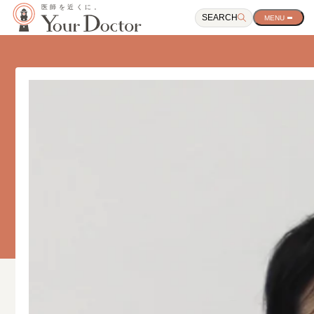
SEARCH
サ
イ
ト
ナ
ビ
ゲ
ー
シ
ョ
ン
開
閉
ボ
タ
ン