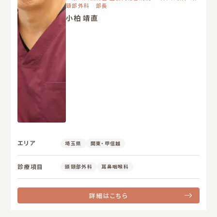
頸部外科 部長
小柏 靖直
エリア
埼玉県
関東・甲信越
診療項目
頭頸部外科
耳鼻咽喉科
詳細はこちら