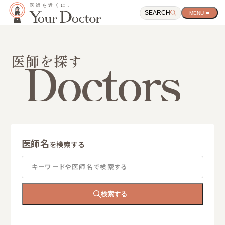
SEARCH
サ
イ
ト
ナ
ビ
Doctors
医師を探す
ゲ
ー
シ
ョ
ン
開
閉
ボ
タ
医師名
ン
を検索する
キーワードや医師名で検索する
検索する