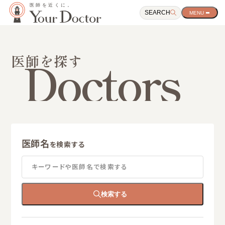
SEARCH
サ
イ
ト
ナ
ビ
Doctors
医師を探す
ゲ
ー
シ
ョ
ン
開
閉
ボ
タ
医師名
ン
を検索する
キーワードや医師名で検索する
検索する