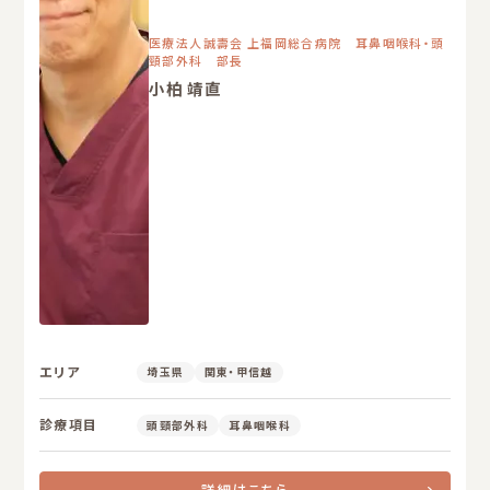
医療法人誠壽会 上福岡総合病院 耳鼻咽喉科・頭
頸部外科 部長
小柏 靖直
エリア
埼玉県
関東・甲信越
診療項目
頭頸部外科
耳鼻咽喉科
詳細はこちら