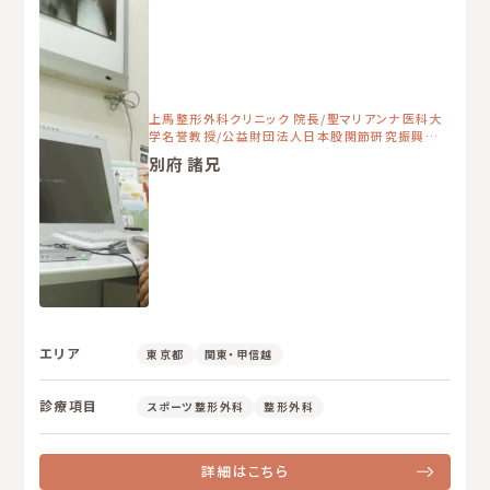
上馬整形外科クリニック 院長/聖マリアンナ医科大
学名誉教授/公益財団法人日本股関節研究振興財
団 理事長
別府 諸兄
エリア
東京都
関東・甲信越
診療項目
スポーツ整形外科
整形外科
詳細はこちら