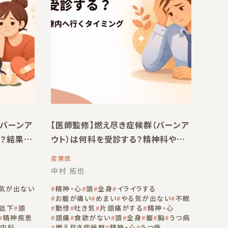
（バーンア
【医師監修】燃え尽き症候群（バーンア
る？結果と
ウト）は何科を受診する？精神科や心
療内科へ行くタイミング
産業医
中村 拓也
気が出ない
精神・心
頭
全身
イライラする
お腹が痛い
めまい
やる気が出ない
不眠
低下
頭
動悸
吐き気
片頭痛がする
精神・心
精神疾患
頭痛
食欲がない
頭
全身
腹
胸
うつ病
療内科
燃え尽き症候群
精神・心
うつ病