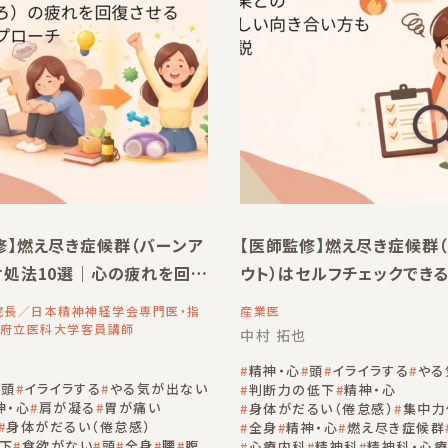
修】燃え尽き症候群（バーンア
【医師監修】燃え尽き症候群
対処法10選｜心の疲れを回復
ウト）はセルフチェックでき
践的アプローチ
の正しい向き合い方も解説
院長／日本精神神経学会専門医・指
産業医
府立医科大学客員講師
中村 拓也
精神・心
頭
イライラする
やる
頭
イライラする
やる気が出ない
判断力の低下
精神・心
神・心
肩が凝る
胃が痛い
身体がだるい（倦怠感）
集中力
身体がだるい（倦怠感）
全身
精神・心
燃え尽き症候群
下
食欲がない
頭
全身
腰
腹
心療内科
精神科
精神科・心