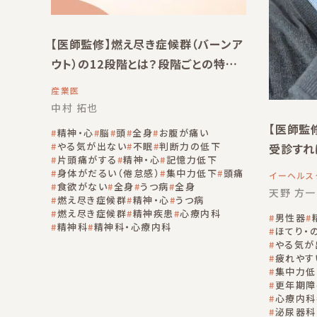
【医師監修】燃え尽き症候群（バーンア
ウト）の12段階とは？段階ごとの特徴
と対処法を解説
産業医
中村 拓也
【医師監
精神・心
脳
頭
全身
お腹が痛い
やる気が出ない
不眠
判断力の低下
受診すれ
片頭痛がする
精神・心
記憶力低下
身体がだるい（倦怠感）
集中力低下
頭痛
イーヘルス
食欲がない
全身
うつ病
全身
天野 方一
燃え尽き症候群
精神・心
うつ病
燃え尽き症候群
精神疾患
心療内科
男性器
精神科
精神科・心療内科
ほてり・
やる気が
疲れやす
集中力低
更年期障
心療内科
泌尿器科