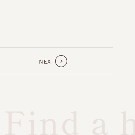
NEXT
Find a h