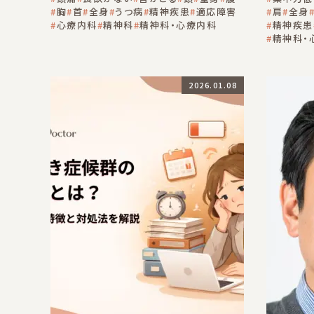
胸
首
全身
うつ病
精神疾患
適応障害
肩
全身
心療内科
精神科
精神科・心療内科
精神疾患
精神科・
2026.01.08