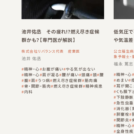
池井佑丞 その疲れ!?燃え尽き症候
低気圧で
群かも？【専門医が解説】
や気温差
調に要注意
株式会社リバランス代表 産業医
公立福生病
象予報士・
池井 佑丞
福永 篤志
精神・心
お腹が痛い
やる気が出ない
精神・心
精神・心
肩が凝る
腰が痛い
頭痛
頭
腰
めまい
腹
肩
うつ病
燃え尽き症候群
筋肉痛
耳が聞こ
骨・関節・筋肉
燃え尽き症候群
精神疾患
くも膜下
内科
下肢静脈
急性虫垂
消化器（
肺塞栓
関節炎
精神・心
全身性疾