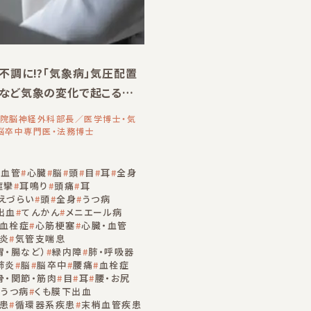
不調に!?「気象病」気圧配置
など気象の変化で起こる不
!!
院脳神経外科部長／医学博士・気
脳卒中専門医・法務博士
血管
心臓
脳
頭
目
耳
全身
痙攣
耳鳴り
頭痛
耳
えづらい
頭
全身
うつ病
出血
てんかん
メニエール病
血栓症
心筋梗塞
心臓・血管
炎
気管支喘息
胃・腸など）
緑内障
肺・呼吸器
肺炎
脳
脳卒中
腰痛
血栓症
骨・関節・筋肉
目
耳
腰・お尻
うつ病
くも膜下出血
患
循環器系疾患
末梢血管疾患