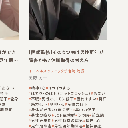
事ができ
【医師監修】そのうつ病は男性更年期
更年期障
障害かも？休職取得の考え方
イーヘルスクリニック新宿院 院長
天野 方一
が出ない
精神・心
イライラする
発汗
ほてり・のぼせ（ホットフラッシュ）
めまい
低下
全身
不眠
男性ホルモン低下
疲れやすい
発汗
病気
筋力低下
精神・心
記憶力低下
期障害
身体がだるい（倦怠感）
集中力低下
男性の症状
LOH症候群
うつ病
前立腺
男性更年期
男性特有の病気
精神・心
更年期障害
男性更年期障害
精神疾患