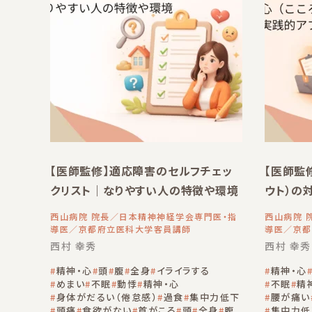
【医師監修】適応障害のセルフチェッ
【医師監
クリスト｜なりやすい人の特徴や環境
ウト）の
させる実
西山病院 院長／日本精神神経学会専門医・指
西山病院 
導医／京都府立医科大学客員講師
導医／京都
西村 幸秀
西村 幸秀
精神・心
頭
腹
全身
イライラする
精神・心
めまい
不眠
動悸
精神・心
不眠
精
身体がだるい（倦怠感）
過食
集中力低下
腰が痛い
頭痛
食欲がない
首がこる
頭
全身
腹
集中力低