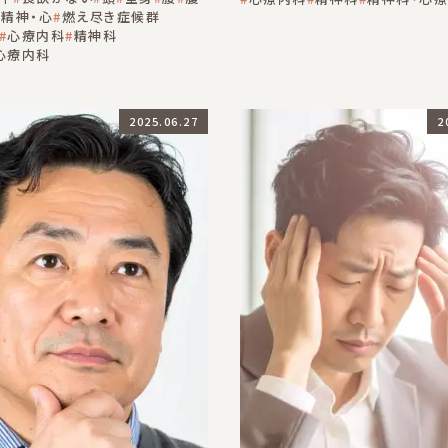
精神・心
燃え尽き症候群
心療内科
精神科
心療内科
2025.06.27
2