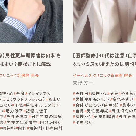
修】男性更年期障害は何科を
【医師監修】40代は注意！仕
ばよい？症状ごとに解説
ない・ミスが増えたのは男性
害の疑いあり
クリニック新宿院 院長
イーヘルスクリニック新宿院 院長
天野 方一
精神・心
全身
イライラする
男性器
精神・心
全身
やる気
のぼせ（ホットフラッシュ）
めまい
男性ホルモン低下
疲れやすい
出ない
不眠
男性ホルモン低下
身体がだるい（倦怠感）
集中力
い
筋力低下
記憶力低下
全身
男性更年期
男性特有の
下
男性更年期
男性特有の病気
精神・心
更年期障害
男性更年
害
男性更年期障害
内分泌内科
泌尿器科
精神科
内科
精神科・心療内科