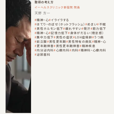
取得の考え方
イーヘルスクリニック新宿院 院長
天野 方一
精神・心
イライラする
ほてり・のぼせ（ホットフラッシュ）
めまい
不眠
男性ホルモン低下
疲れやすい
発汗
筋力低下
精神・心
記憶力低下
身体がだるい（倦怠感）
集中力低下
男性の症状
LOH症候群
うつ病
前立腺
男性更年期
男性特有の病気
精神・心
更年期障害
男性更年期障害
精神疾患
内分泌内科
心療内科
内科
精神科・心療内科
泌尿器科