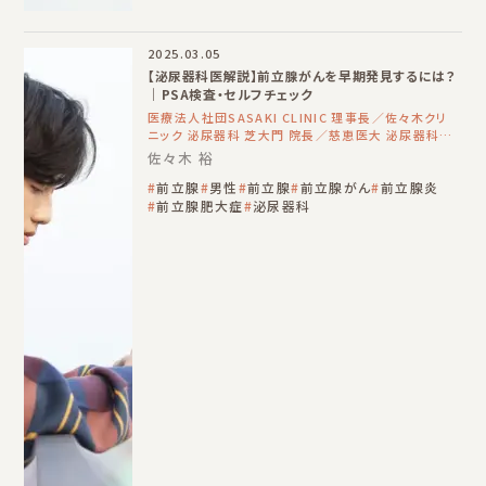
2025.03.05
【泌尿器科医解説】前立腺がんを早期発見するには？
｜PSA検査・セルフチェック
医療法人社団SASAKI CLINIC 理事長／佐々木クリ
ニック 泌尿器科 芝大門 院長／慈恵医大 泌尿器科
非常勤講師
佐々木 裕
前立腺
男性
前立腺
前立腺がん
前立腺炎
前立腺肥大症
泌尿器科