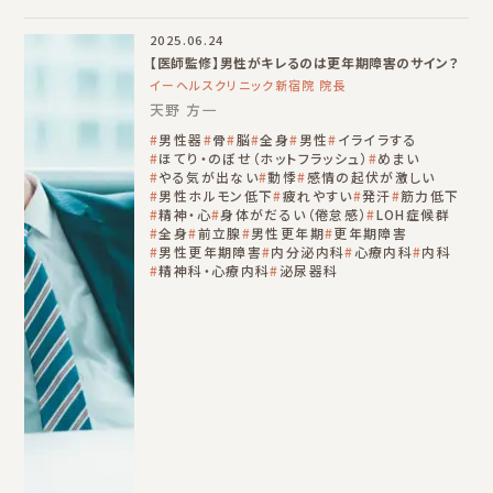
2025.06.24
【医師監修】男性がキレるのは更年期障害のサイン？
イーヘルスクリニック新宿院 院長
天野 方一
男性器
骨
脳
全身
男性
イライラする
ほてり・のぼせ（ホットフラッシュ）
めまい
やる気が出ない
動悸
感情の起伏が激しい
男性ホルモン低下
疲れやすい
発汗
筋力低下
精神・心
身体がだるい（倦怠感）
LOH症候群
全身
前立腺
男性更年期
更年期障害
男性更年期障害
内分泌内科
心療内科
内科
精神科・心療内科
泌尿器科