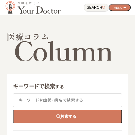
SEARCH
サ
イ
ト
ナ
ビ
Column
医療コラム
ゲ
ー
シ
ョ
ン
開
閉
ボ
タ
キーワードで検索
ン
する
キーワードや症状・病名で検索する
検索する