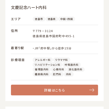
文慶記念ハート内科
エリア
徳島市
徳島県
中国・四国
住所
〒779－3124
徳島県徳島市国府町中495-1
最寄り駅
・JR「府中駅」から徒歩15分
診療項目
アレルギー科
リウマチ科
リハビリテーション科
呼吸器内科
循環器内科
心療内科
消化器内科
糖尿病内科
肛門科
内科
詳細はこちら