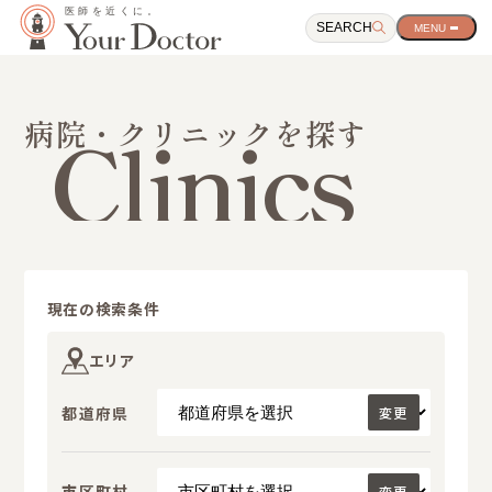
SEARCH
サ
イ
ト
ナ
ビ
Clinics
病院・クリニックを探す
ゲ
ー
シ
ョ
ン
開
閉
ボ
タ
現在の検索条件
ン
エリア
都道府県
変更
市区町村
変更