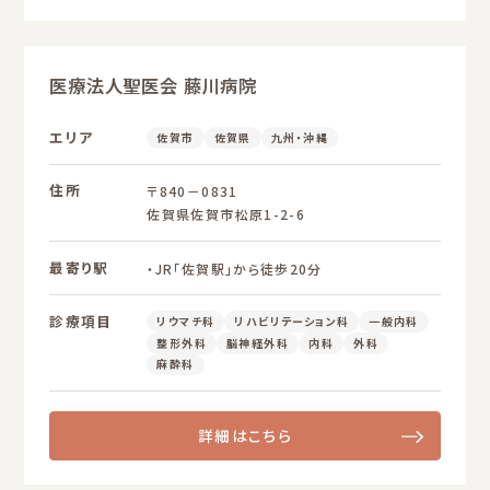
医療法人聖医会 藤川病院
エリア
佐賀市
佐賀県
九州・沖縄
住所
〒840－0831
佐賀県佐賀市松原1-2-6
最寄り駅
・JR「佐賀駅」から徒歩20分
診療項目
リウマチ科
リハビリテーション科
一般内科
整形外科
脳神経外科
内科
外科
麻酔科
詳細はこちら