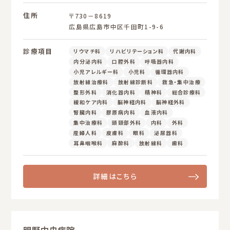
住所
〒730－8619
広島県広島市中区千田町1-9-6
診療項目
リウマチ科
リハビリテーション科
代謝内科
内分泌内科
口腔外科
呼吸器内科
小児アレルギー科
小児科
循環器内科
放射線治療科
放射線診断科
救急・集中治療
整形外科
消化器内科
精神科
総合診療科
緩和ケア内科
脳神経内科
脳神経外科
腎臓内科
膠原病内科
血液内科
集中治療科
頭頸部外科
内科
外科
産婦人科
皮膚科
眼科
泌尿器科
耳鼻咽喉科
麻酔科
放射線科
歯科
詳細はこちら
明野中央病院