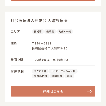
社会医療法人健友会 大浦診療所
エリア
長崎市
長崎県
九州・沖縄
住所
〒850－0918
長崎県長崎市大浦町9-30
最寄り駅
・「石橋」電停下車 徒歩1分
診療項目
リウマチ科
リハビリテーション科
呼吸器内科
訪問診療
内科
詳細はこちら