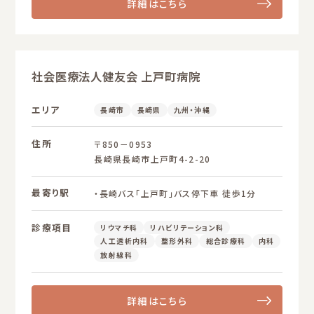
詳細はこちら
社会医療法人健友会 上戸町病院
エリア
長崎市
長崎県
九州・沖縄
住所
〒850－0953
長崎県長崎市上戸町4-2-20
最寄り駅
・長崎バス「上戸町」バス停下車 徒歩1分
診療項目
リウマチ科
リハビリテーション科
人工透析内科
整形外科
総合診療科
内科
放射線科
詳細はこちら