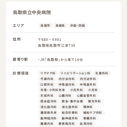
鳥取県立中央病院
エリア
鳥取市
鳥取県
中国・四国
住所
〒680－0901
鳥取県鳥取市江津730
最寄り駅
・JR「鳥取駅」から車で10分
診療項目
リウマチ科
リハビリテーション科
乳腺外科
代謝内科
内分泌内科
内分泌外科
口腔外科
呼吸器内科
呼吸器外科
外傷・小外科外来
小児外科
小児科
形成外科
心臓内科
心臓血管外科
感染症内科
救急・集中治療
整形外科
消化器内科
消化器外科
精神科
糖尿病外来
総合診療科
緩和ケア内科
脳神経内科
脳神経外科
腎臓内科
腫瘍内科
膠原病内科
血液内科