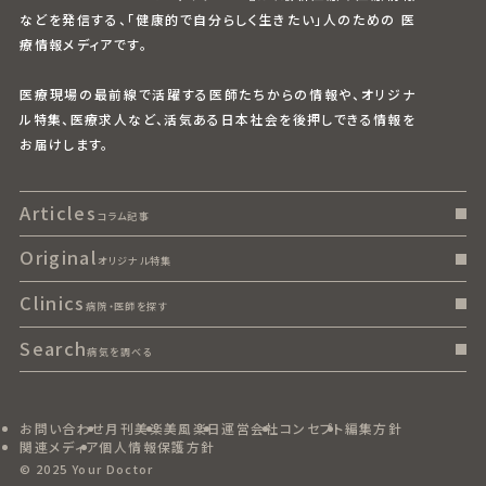
などを発信する、「健康的で自分らしく生きたい」人のための 医
療情報メディアです。
医療現場の最前線で活躍する医師たちからの情報や、オリジナ
ル特集、医療求人など、活気ある日本社会を後押しできる情報を
お届けします。
Articles
コラム記事
Original
オリジナル特集
Clinics
病院・医師を探す
Search
病気を調べる
お問い合わせ
月刊美楽
美風楽日
運営会社
コンセプト
編集方針
関連メディア
個人情報保護方針
© 2025 Your Doctor