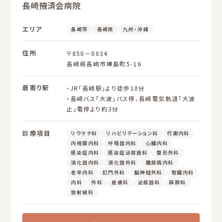
長崎掖済会病院
エリア
長崎市
長崎県
九州・沖縄
住所
〒850－0034
長崎県長崎市樺島町5-16
最寄り駅
・JR「長崎駅」より徒歩10分
・長崎バス「大波」バス停、長崎電気軌道「大波
止」電停より約3分
診療項目
リウマチ科
リハビリテーション科
代謝内科
内視鏡内科
呼吸器内科
心臓内科
感染症内科
感染症泌尿器科
整形外科
消化器内科
消化器外科
糖尿病内科
老年内科
肛門外科
脳神経外科
腎臓内科
内科
外科
皮膚科
泌尿器科
麻酔科
放射線科