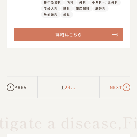
集中治療科
内科
外科
小児科・小児外科
産婦人科
眼科
泌尿器科
麻酔科
放射線科
歯科
詳細はこちら
1
2
3
...
PREV
NEXT
igate a disease,Fi