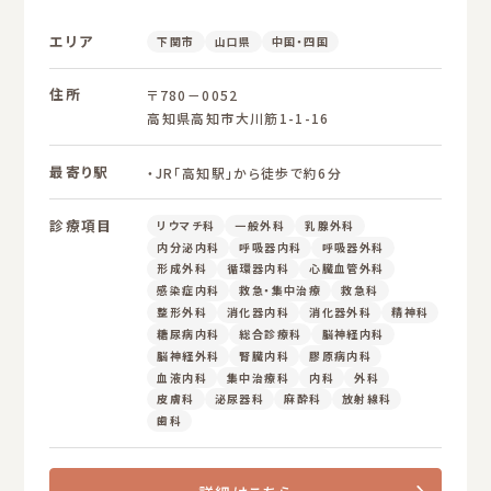
エリア
下関市
山口県
中国・四国
住所
〒780－0052
高知県高知市大川筋1-1-16
最寄り駅
・JR「高知駅」から徒歩で約6分
診療項目
リウマチ科
一般外科
乳腺外科
内分泌内科
呼吸器内科
呼吸器外科
形成外科
循環器内科
心臓血管外科
感染症内科
救急・集中治療
救急科
整形外科
消化器内科
消化器外科
精神科
糖尿病内科
総合診療科
脳神経内科
脳神経外科
腎臓内科
膠原病内科
血液内科
集中治療科
内科
外科
皮膚科
泌尿器科
麻酔科
放射線科
歯科