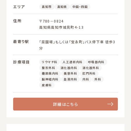
エリア
高知市
高知県
中国・四国
住所
〒780－0824
高知県高知市城見町4-13
最寄り駅
「菜園場」もしくは「宝永町」バス停下車 徒歩3
分
診療項目
リウマチ科
人工透析内科
呼吸器内科
整形外科
消化器内科
消化器外科
糖尿病内科
美容外科
肛門外科
脳神経内科
血液内科
内科
外科
皮膚科
詳細はこちら