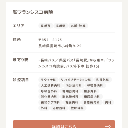
聖フランシスコ病院
エリア
長崎市
長崎県
九州・沖縄
住所
〒852－8125
長崎県長崎市小峰町9-20
最寄り駅
・長崎バス／県営バス「長崎駅」から乗車、「フラ
ンシスコ病院前」バス停下車 徒歩1分
診療項目
リウマチ科
リハビリテーション科
乳腺外科
人工透析内科
内分泌内科
呼吸器内科
呼吸器外科
循環器内科
整形外科
消化器内科
消化器外科
糖尿病内科
緩和ケア内科
腎臓内科
膠原病内科
内科
外科
泌尿器科
放射線科
詳細はこちら