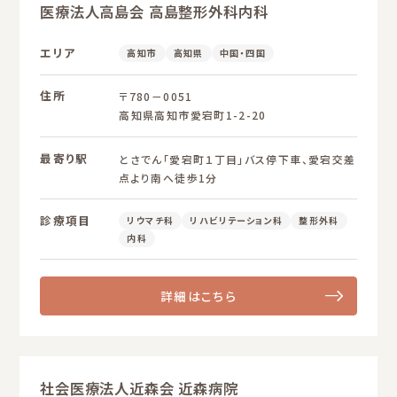
医療法人高島会 高島整形外科内科
エリア
高知市
高知県
中国・四国
住所
〒780－0051
高知県高知市愛宕町1-2-20
最寄り駅
とさでん「愛宕町１丁目」バス停下車、愛宕交差
点より南へ徒歩1分
診療項目
リウマチ科
リハビリテーション科
整形外科
内科
詳細はこちら
社会医療法人近森会 近森病院