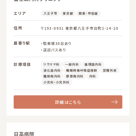
エリア
八王子市
東京都
関東・甲信越
住所
〒193-0931 東京都八王子市台町2-14-20
最寄り駅
・駐車場30台あり
・送迎バスあり
診療項目
リウマチ科
一般内科
循環器内科
消化器内科
睡眠時無呼吸症候群
禁煙外来
糖尿病内科
膠原病内科
内科
小児科・小児外科
詳細はこちら
日高病院