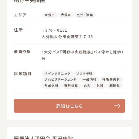
エリア
大分市
大分県
九州・沖縄
住所
〒870－0161
大分県大分市明野東2-7-33
最寄り駅
・大分バス「明野中央病院前」バス停から徒歩1
分
診療項目
ペインクリニック
リウマチ科
リハビリテーション科
一般内科
呼吸器内科
形成外科
整形外科
内科
外科
麻酔科
詳細はこちら
医療法人平田会 平田病院