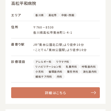
高松平和病院
エリア
香川県
高松市
中国・四国
住所
〒760－8530
香川県高松市栗林町1-4-1
最寄り駅
JR「栗林公園北口駅」より徒歩10分
・ことでん「栗林公園駅」より徒歩10分
診療項目
アレルギー科
リウマチ科
リハビリテーション科
乳腺外科
呼吸器内科
小児科
循環器内科
整形外科
消化器内科
緩和ケア内科
内科
詳細はこちら