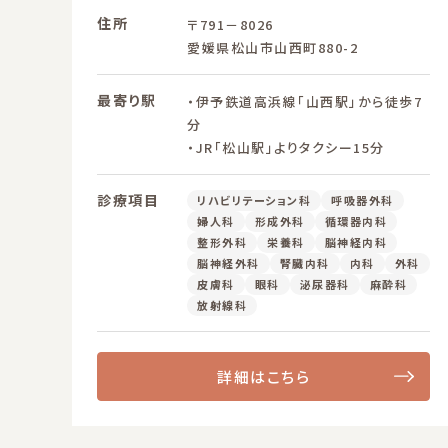
住所
〒791－8026
愛媛県松山市山西町880-2
最寄り駅
・伊予鉄道高浜線「山西駅」から徒歩7
分
・JR「松山駅」よりタクシー15分
診療項目
リハビリテーション科
呼吸器外科
婦人科
形成外科
循環器内科
整形外科
栄養科
脳神経内科
脳神経外科
腎臓内科
内科
外科
皮膚科
眼科
泌尿器科
麻酔科
放射線科
詳細はこちら