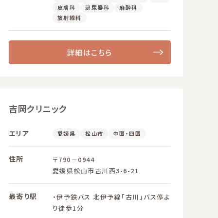
皮膚科
泌尿器科
麻酔科
放射線科
詳細はこちら
吉岡クリニック
エリア
愛媛県
松山市
中国・四国
住所
〒790－0944
愛媛県松山市古川西3-6-21
最寄り駅
・伊予鉄バス 北伊予線「古川」バス停よ
り徒歩1分