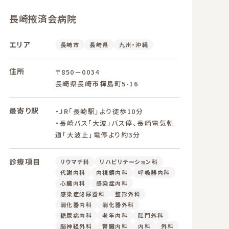
長崎掖済会病院
エリア
長崎市
長崎県
九州・沖縄
住所
〒850－0034
長崎県長崎市樺島町5-16
最寄り駅
・JR「長崎駅」より徒歩10分
・長崎バス「大波」バス停、長崎電気軌
道「大波止」電停より約3分
診療項目
リウマチ科
リハビリテーション科
代謝内科
内視鏡内科
呼吸器内科
心臓内科
感染症内科
感染症泌尿器科
整形外科
消化器内科
消化器外科
糖尿病内科
老年内科
肛門外科
脳神経外科
腎臓内科
内科
外科