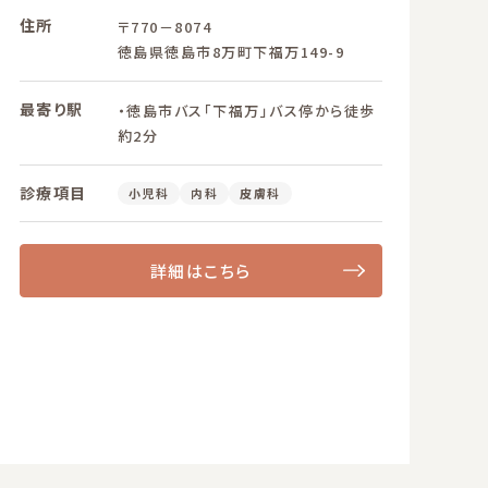
住所
〒770－8074
徳島県徳島市8万町下福万149-9
最寄り駅
・徳島市バス「下福万」バス停から徒歩
約2分
診療項目
小児科
内科
皮膚科
詳細はこちら