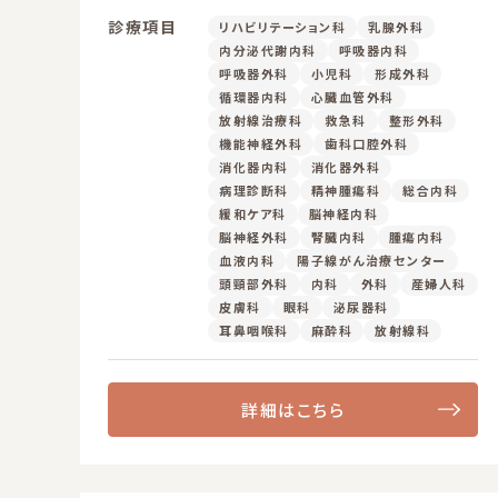
診療項目
リハビリテーション科
乳腺外科
内分泌代謝内科
呼吸器内科
呼吸器外科
小児科
形成外科
循環器内科
心臓血管外科
放射線治療科
救急科
整形外科
機能神経外科
歯科口腔外科
消化器内科
消化器外科
病理診断科
精神腫瘍科
総合内科
緩和ケア科
脳神経内科
脳神経外科
腎臓内科
腫瘍内科
血液内科
陽子線がん治療センター
頭頸部外科
内科
外科
産婦人科
皮膚科
眼科
泌尿器科
耳鼻咽喉科
麻酔科
放射線科
詳細はこちら