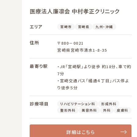
医療法人廉凛会 中村孝正クリニック
エリア
宮崎市
宮崎県
九州・沖縄
住所
〒880－0021
宮崎県宮崎市清水1-8-35
最寄り駅
・JR「宮崎駅」より徒歩 約18分、車で約
7分
・宮崎交通バス「橘通４丁目」バス停よ
り徒歩５分
診療項目
リハビリテーション科
形成外科
整形外科
美容外科
外科
皮膚科
詳細はこちら