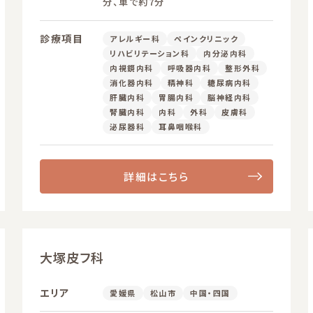
分、車で約7分
診療項目
アレルギー科
ペインクリニック
リハビリテーション科
内分泌内科
内視鏡内科
呼吸器内科
整形外科
消化器内科
精神科
糖尿病内科
肝臓内科
胃腸内科
脳神経内科
腎臓内科
内科
外科
皮膚科
泌尿器科
耳鼻咽喉科
詳細はこちら
大塚皮フ科
エリア
愛媛県
松山市
中国・四国