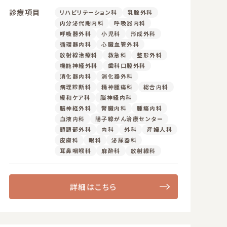
診療項目
リハビリテーション科
乳腺外科
内分泌代謝内科
呼吸器内科
呼吸器外科
小児科
形成外科
循環器内科
心臓血管外科
放射線治療科
救急科
整形外科
機能神経外科
歯科口腔外科
消化器内科
消化器外科
病理診断科
精神腫瘍科
総合内科
緩和ケア科
脳神経内科
脳神経外科
腎臓内科
腫瘍内科
血液内科
陽子線がん治療センター
頭頸部外科
内科
外科
産婦人科
皮膚科
眼科
泌尿器科
耳鼻咽喉科
麻酔科
放射線科
詳細はこちら