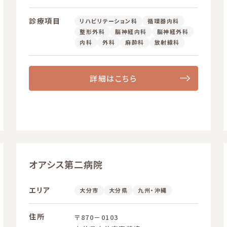
診療項目
リハビリテーション科
循環器内科
整形外科
脳神経内科
脳神経外科
内科
外科
麻酔科
放射線科
詳細はこちら
オアシス第二病院
エリア
大分市
大分県
九州・沖縄
住所
〒870－0103