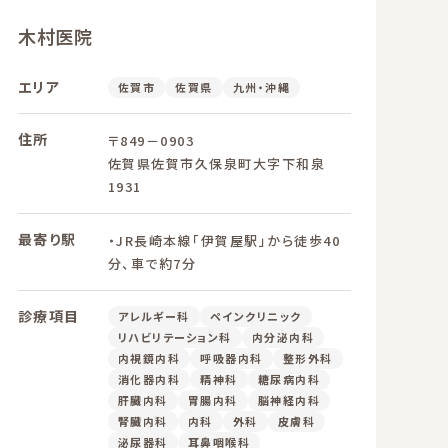
木村医院
エリア
佐賀市
佐賀県
九州・沖縄
住所
〒849－0903
佐賀県佐賀市久保泉町大字下和泉
1931
最寄り駅
・JR長崎本線「伊賀屋駅」から徒歩40
分、車で約7分
診療項目
アレルギー科
ペインクリニック
リハビリテーション科
内分泌内科
内視鏡内科
呼吸器内科
整形外科
消化器内科
精神科
糖尿病内科
肝臓内科
胃腸内科
脳神経内科
腎臓内科
内科
外科
皮膚科
泌尿器科
耳鼻咽喉科