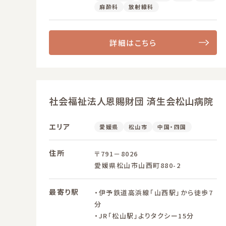
麻酔科
放射線科
詳細はこちら
社会福祉法人恩賜財団 済生会松山病院
エリア
愛媛県
松山市
中国・四国
住所
〒791－8026
愛媛県松山市山西町880-2
最寄り駅
・伊予鉄道高浜線「山西駅」から徒歩7
分
・JR「松山駅」よりタクシー15分