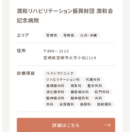
潤和リハビリテーション振興財団 潤和会
記念病院
エリア
宮崎市
宮崎県
九州・沖縄
住所
〒880－2112
宮崎県宮崎市大字小松1119
診療項目
ペインクリニック
リハビリテーション科
代謝内科
循環器内科
救急科
整形外科
消化器外科
糖尿病内科
肛門外科
脳神経内科
脳神経外科
内科
外科
泌尿器科
麻酔科
放射線科
詳細はこちら