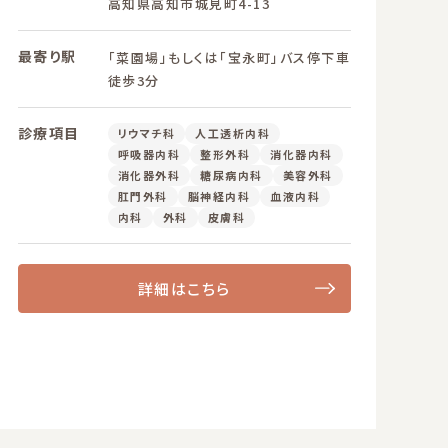
高知県高知市城見町4-13
最寄り駅
「菜園場」もしくは「宝永町」バス停下車
徒歩3分
診療項目
リウマチ科
人工透析内科
呼吸器内科
整形外科
消化器内科
消化器外科
糖尿病内科
美容外科
肛門外科
脳神経内科
血液内科
内科
外科
皮膚科
詳細はこちら