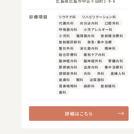
広島県広島市中区千田町1-9-6
診療項目
リウマチ科
リハビリテーション科
代謝内科
内分泌内科
口腔外科
呼吸器内科
小児アレルギー科
小児科
循環器内科
放射線治療科
放射線診断科
救急・集中治療
整形外科
消化器内科
精神科
総合診療科
緩和ケア内科
脳神経内科
脳神経外科
腎臓内科
膠原病内科
血液内科
集中治療科
頭頸部外科
内科
外科
産婦人科
皮膚科
眼科
泌尿器科
耳鼻咽喉科
麻酔科
放射線科
歯科
詳細はこちら