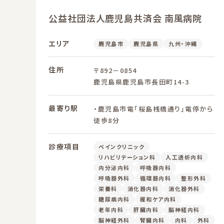
公益社団法人鹿児島共済会 南風病院
エリア
鹿児島市
鹿児島県
九州・沖縄
住所
〒892－0854
鹿児島県鹿児島市長田町14-3
最寄り駅
・鹿児島市電「桜島桟橋通り」電停から
徒歩8分
診療項目
ペインクリニック
リハビリテーション科
人工透析内科
内分泌内科
呼吸器内科
呼吸器外科
循環器内科
整形外科
栄養科
消化器内科
消化器外科
糖尿病内科
緩和ケア内科
老年内科
肝臓内科
脳神経内科
脳神経外科
腎臓内科
内科
外科