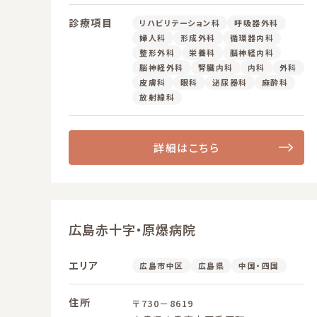
診療項目
リハビリテーション科
呼吸器外科
婦人科
形成外科
循環器内科
整形外科
栄養科
脳神経内科
脳神経外科
腎臓内科
内科
外科
皮膚科
眼科
泌尿器科
麻酔科
放射線科
詳細はこちら
広島赤十字・原爆病院
エリア
広島市中区
広島県
中国・四国
住所
〒730－8619