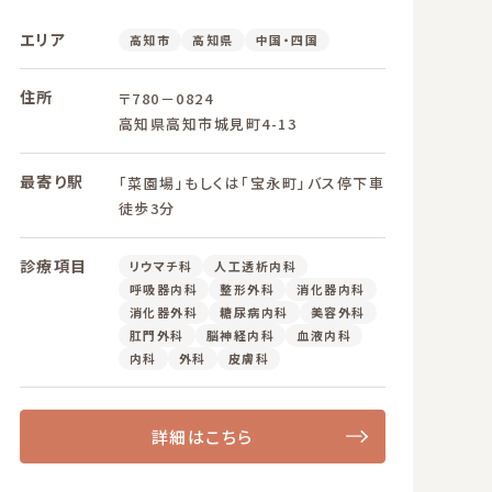
エリア
高知市
高知県
中国・四国
住所
〒780－0824
高知県高知市城見町4-13
最寄り駅
「菜園場」もしくは「宝永町」バス停下車
徒歩3分
診療項目
リウマチ科
人工透析内科
呼吸器内科
整形外科
消化器内科
消化器外科
糖尿病内科
美容外科
肛門外科
脳神経内科
血液内科
内科
外科
皮膚科
詳細はこちら