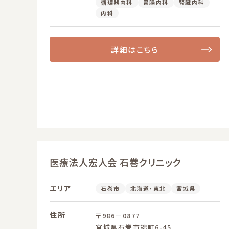
循環器内科
胃腸内科
腎臓内科
内科
詳細はこちら
医療法人宏人会 石巻クリニック
エリア
石巻市
北海道・東北
宮城県
住所
〒986－0877
宮城県石巻市錦町6-45