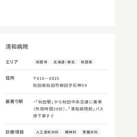
清和病院
エリア
秋田市
北海道・東北
秋田県
住所
〒010－0825
秋田県秋田市柳田字石神59
最寄り駅
・「秋田駅」から秋田中央交通に乗車
（所用時間20分）、「清和病院前」バス
停下車すぐ
診療項目
人工透析内科
精神科
胃腸内科