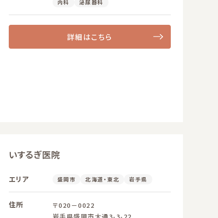
内科
泌尿器科
詳細はこちら
いするぎ医院
エリア
盛岡市
北海道・東北
岩手県
住所
〒020－0022
岩手県盛岡市大通3-3-22