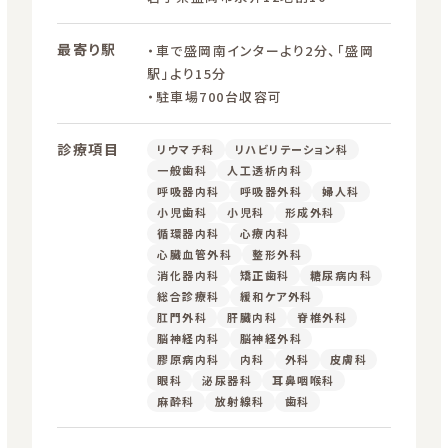
最寄り駅
・車で盛岡南インターより2分、「盛岡
駅」より15分
・駐車場700台収容可
診療項目
リウマチ科
リハビリテーション科
一般歯科
人工透析内科
呼吸器内科
呼吸器外科
婦人科
小児歯科
小児科
形成外科
循環器内科
心療内科
心臓血管外科
整形外科
消化器内科
矯正歯科
糖尿病内科
総合診療科
緩和ケア外科
肛門外科
肝臓内科
脊椎外科
脳神経内科
脳神経外科
膠原病内科
内科
外科
皮膚科
眼科
泌尿器科
耳鼻咽喉科
麻酔科
放射線科
歯科