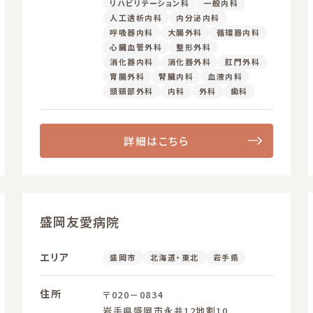
リハビリテーション科
一般内科
人工透析内科
内分泌内科
呼吸器内科
大腸外科
循環器内科
心臓血管外科
整形外科
消化器内科
消化器外科
肛門外科
胃腸外科
腎臓内科
血液内科
頭頸部外科
内科
外科
歯科
詳細はこちら
盛岡友愛病院
エリア
盛岡市
北海道・東北
岩手県
住所
〒020－0834
岩手県盛岡市永井12地割10