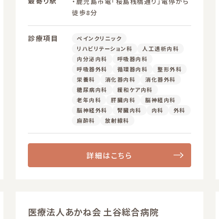
最寄り駅
・鹿児島市電「桜島桟橋通り」電停から
徒歩8分
診療項目
ペインクリニック
リハビリテーション科
人工透析内科
内分泌内科
呼吸器内科
呼吸器外科
循環器内科
整形外科
栄養科
消化器内科
消化器外科
糖尿病内科
緩和ケア内科
老年内科
肝臓内科
脳神経内科
脳神経外科
腎臓内科
内科
外科
麻酔科
放射線科
詳細はこちら
医療法人あかね会 土谷総合病院