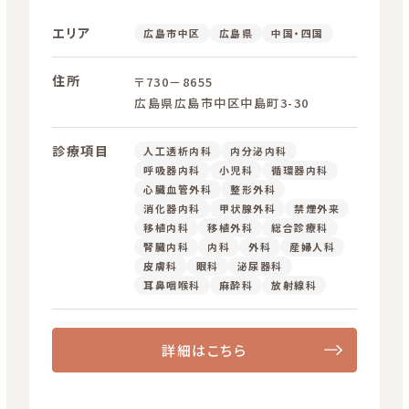
エリア
広島市中区
広島県
中国・四国
住所
〒730－8655
広島県広島市中区中島町3-30
診療項目
人工透析内科
内分泌内科
呼吸器内科
小児科
循環器内科
心臓血管外科
整形外科
消化器内科
甲状腺外科
禁煙外来
移植内科
移植外科
総合診療科
腎臓内科
内科
外科
産婦人科
皮膚科
眼科
泌尿器科
耳鼻咽喉科
麻酔科
放射線科
詳細はこちら