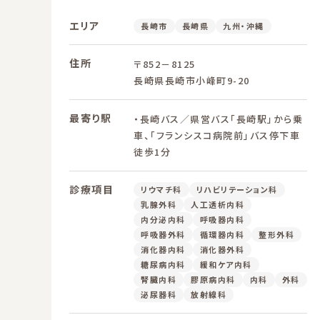
エリア
長崎市
長崎県
九州・沖縄
住所
〒852－8125
長崎県長崎市小峰町9-20
最寄り駅
・長崎バス／県営バス「長崎駅」から乗
車、「フランシスコ病院前」バス停下車
徒歩1分
診療項目
リウマチ科
リハビリテーション科
乳腺外科
人工透析内科
内分泌内科
呼吸器内科
呼吸器外科
循環器内科
整形外科
消化器内科
消化器外科
糖尿病内科
緩和ケア内科
腎臓内科
膠原病内科
内科
外科
泌尿器科
放射線科