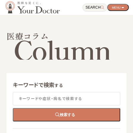
SEARCH
サ
イ
ト
ナ
ビ
Column
医療コラム
ゲ
ー
シ
ョ
ン
開
閉
ボ
タ
キーワードで検索
ン
する
キーワードや症状・病名で検索する
検索する