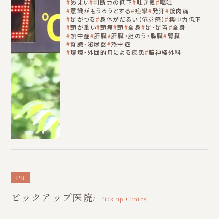
めまい
判断力の低下
吐き気
嘔吐
意識がもうろうとする
痙攣
発汗
筋肉痛
足がつる
身体がだるい（倦怠感）
集中力低下
頭が重い
頭痛
頭
全身
足・足首
全身
熱中症
肝臓
肝臓・胆のう・膵臓
腎臓
腎臓・泌尿器
熱中症
環境・外囲的用による疾患
脳神経外科
PR
ピックアップ医院
Pick up Clinics