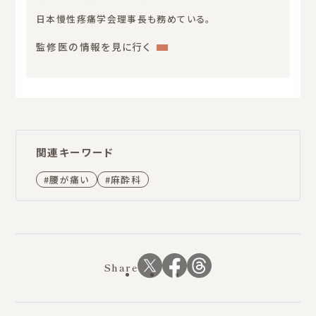
日本慢性疼痛学会理事長も務めている。
:
監修医の情報を見に行く
飯
田
宏
樹
関連キーワード
腰が痛い
麻酔科
Share