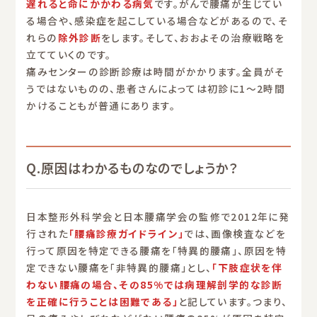
遅れると命にかかわる病気
です。がんで腰痛が生じてい
る場合や、感染症を起こしている場合などがあるので、そ
れらの
除外診断
をします。そして、おおよその治療戦略を
立てていくのです。
痛みセンターの診断診療は時間がかかります。全員がそ
うではないものの、患者さんによっては初診に1〜2時間
かけることもが普通にあります。
Q.原因はわかるものなのでしょうか？
日本整形外科学会と日本腰痛学会の監修で2012年に発
行された
「腰痛診療ガイドライン」
では、画像検査などを
行って原因を特定できる腰痛を「特異的腰痛」、原因を特
定できない腰痛を「非特異的腰痛」とし、
「下肢症状を伴
わない腰痛の場合、その85%では病理解剖学的な診断
を正確に行うことは困難である」
と記しています。つまり、