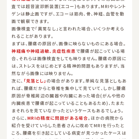
査では超音波診断装置(エコー)もあります。MRIやレント
ゲンは静止画ですが、エコーは筋肉、骨、神経、血管を動
画で観察できます。
画像検査で「異常なし」と言われた場合、いくつか考えら
れることがあります。
まずは、腰痛の原因が、画像に映らないものにある場合。
神経痛や神経過敏、炎症性疾患
で腰痛が起こっている場
合、それらは画像検査をしても映りません。腰痛の原因に
は、ストレスをはじめとする精神的問題もありますが、当
然ながら画像には映りません。
次に、
「見落とし」
の場合があります。単純な見落としもあ
れば、腰痛だからと脊椎を集中して見ていて、しかし腰痛
原因が脊椎周辺の臓器や内臓にあった場合(がんや他の
内臓疾患で腰痛が起こっていることもあるため)、たまた
まそれらを見ていなかったというケースもあるでしょう。
さらに、
MRIの精度に問題がある場合
。ほかの病院から
紹介を受けていらした患者さんに改めてMRIを行ったと
ころ、腰痛を引き起こしている病変が見つかったケースは