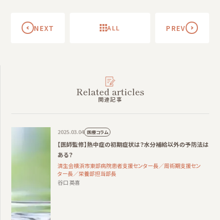
NEXT
ALL
PREV
Related articles
関連記事
2025.03.04
医療コラム
【医師監修】熱中症の初期症状は？水分補給以外の予防法は
ある？
済生会横浜市東部病院患者支援センター長／周術期支援セン
ター長／栄養部担当部長
谷口 英喜