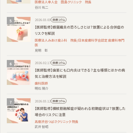
医療法人幸人会 田島クリニック 院長
谷川 祐二
2026.03.03
医療コラム
【医師監修】蜂窩織炎の恐ろしさとは？放置による合併症の
リスクを解説
医療法人みあけ皮ふ科 院長/日本皮膚科学会認定 皮膚科専門
医
見明 彰
2026.02.17
医療コラム
【医師監修】歯茎にも口内炎はできる？主な種類とほかの病
気と治療方法を解説
歯科医師
明石 陽介
2026.03.12
医療コラム
【医師監修】横紋筋融解症が疑われる初期症状は？放置した
場合のリスクに注意
高座渋谷つばさクリニック 院長
武井 智昭