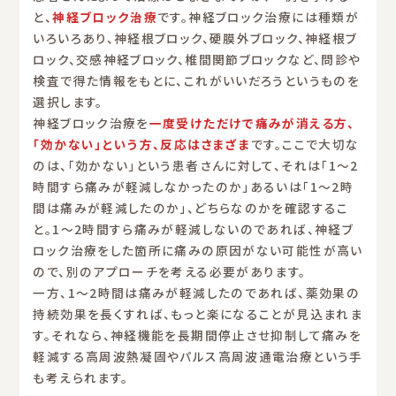
と、
神経ブロック治療
です。神経ブロック治療には種類が
いろいろあり、神経根ブロック、硬膜外ブロック、神経根ブ
ロック、交感神経ブロック、椎間関節ブロックなど、問診や
検査で得た情報をもとに、これがいいだろうというものを
選択します。
神経ブロック治療を
一度受けただけで痛みが消える方、
「効かない」という方、反応はさまざま
です。ここで大切な
のは、「効かない」という患者さんに対して、それは「1〜2
時間すら痛みが軽減しなかったのか」あるいは「1〜2時
間は痛みが軽減したのか」、どちらなのかを確認するこ
と。1〜2時間すら痛みが軽減しないのであれば、神経ブ
ロック治療をした箇所に痛みの原因がない可能性が高い
ので、別のアプローチを考える必要があります。
一方、1〜2時間は痛みが軽減したのであれば、薬効果の
持続効果を長くすれば、もっと楽になることが見込まれま
す。それなら、神経機能を長期間停止させ抑制して痛みを
軽減する高周波熱凝固やパルス高周波通電治療という手
も考えられます。