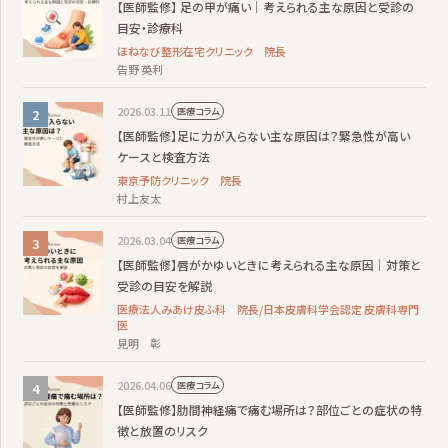
【医師監修】 足の甲が痛い｜考えられる主な原因と受診の
目安・診療科
ほねなび整形在宅クリニック 院長
告野 英利
2026.03.11
医療コラム
【医師監修】足に力が入らない主な原因は？緊急性が高い
ケースと検査方法
東京予防クリニック 院長
村上友太
2026.03.04
医療コラム
【医師監修】唇がかゆいときに考えられる主な原因｜対策と
受診の目安を解説
医療法人みあけ皮ふ科 院長/日本皮膚科学会認定 皮膚科専門
医
見明 彰
2026.04.06
医療コラム
【医師監修】肋間神経痛で痛む場所は？部位ごとの症状の特
徴と放置のリスク