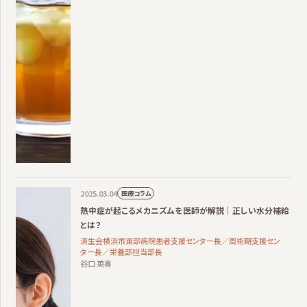
2025.03.04
医療コラム
熱中症が起こるメカニズムを医師が解説｜正しい水分補給
とは？
済生会横浜市東部病院患者支援センター長／周術期支援セン
ター長／栄養部担当部長
谷口 英喜