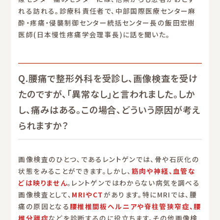
れる訪れる。診療科責任者で、中部国際医療センター麻
酔・疼痛・侵襲制御センター統括センター長の飯田宏樹
医師(日本慢性疼痛学会理事長)に話を聞いた。
Q.腰痛で整形外科を受診し、画像検査を受け
たのですが、「異常なし」と言われました。しか
し、痛みはある。この場合、どういう原因が考え
られますか？
画像検査のひとつ、であるレントゲンでは、骨や石灰化の
状態をみることができます。しかし、
筋肉や神経、血管な
どは映りません
。レントゲンではわからない病気を調べる
画像検査として、
MRIやCT
があります。特にMRIでは、腰
痛の原因となる
腰椎椎間板ヘルニアや脊柱管狭窄症、腰
椎分離症
などを診断するのに役立ちます。その他画像検