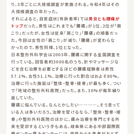
り、3年ごとに大規模調査が実施される。令和4年はその
大規模調査の年だった。
それによると、自覚症状(有訴者率)では
男女とも腰痛が
トップ
だった。男性はこれまでも「腰痛」が1位、2位が「肩
こり」だったが、女性は従来「肩こり」「腰痛」の順番だっ
た。今回は女性の「肩こり」が減り、「腰痛」が変わらな
かったので、男性同様、1位となった。
日本整形外科学会は2003年、腰痛に関する全国調査を
行っている。回答者約3000名のうち、針やマッサージな
どを含む治療を必要とするほどの腰痛経験者は男性
57.1%、女性51.1%、治療に行った割合はおよそ80%。
治療に行った施設は「整体・整骨・接骨」が最も多く、つい
で「地域の整形外科医院」だった。また、30%が毎年繰り
返していた。
腰痛に悩んでいる。なんとかしたい────。そう思って
いる人は多いだろう。治療を受けるなら、「整体・整骨・接
骨」や整形外科医院のほかに、痛み治療を専門とする外
来を受診するという手もある。岐阜県にある中部国際医
療センター痛みセンターには、他県からも患者がおとず