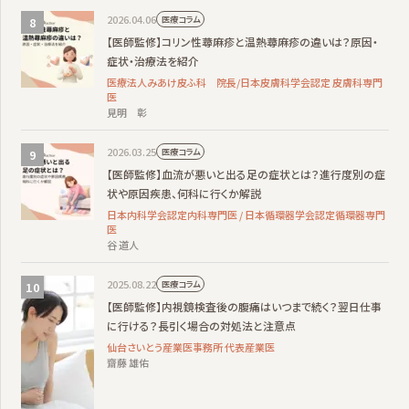
2026.04.06
医療コラム
【医師監修】コリン性蕁麻疹と温熱蕁麻疹の違いは？原因・
症状・治療法を紹介
医療法人みあけ皮ふ科 院長/日本皮膚科学会認定 皮膚科専門
医
見明 彰
2026.03.25
医療コラム
【医師監修】血流が悪いと出る足の症状とは？進行度別の症
状や原因疾患、何科に行くか解説
日本内科学会認定内科専門医 / 日本循環器学会認定循環器専門
医
谷 道人
2025.08.22
医療コラム
【医師監修】内視鏡検査後の腹痛はいつまで続く？翌日仕事
に行ける？長引く場合の対処法と注意点
仙台さいとう産業医事務所 代表産業医
齋藤 雄佑