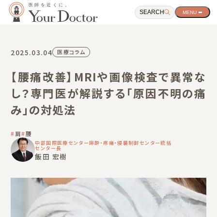
SEARCH
サ
イ
ト
ナ
ビ
2025.03.04
医療コラム
ゲ
ー
【腰痛改善】MRIや画像検査で異常な
シ
ョ
し？専門医が解説する「原因不明の痛
ン
開
み」の対処法
閉
ボ
タ
肩
腰
ン
中部国際医療センター麻酔・疼痛・侵襲制御センター統括
センター長
飯田 宏樹