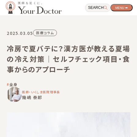
SEARCH
サ
イ
ト
ナ
ビ
2025.03.05
医療コラム
ゲ
ー
冷房で夏バテに？漢方医が教える夏場
シ
ョ
の冷え対策｜セルフチェック項目・食
ン
開
事からのアプローチ
閉
ボ
タ
全身
ン
医師・いくしま医院理事長
幾嶋 泰郎