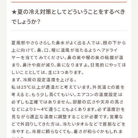
★夏の冷え対策としてどういうことをするべき
でしょうか？
夏風邪やさらさらした鼻水がよく出る人では、顔の下から
上に向けて、鼻、口、喉に温風が当たるようヘアドライ
ヤーを当ててみてください。鼻の奥や喉の奥の粘膜が温
まり、鼻汁や痰が減り、楽になりますよ。日常的にやってほ
しいこととしては、主に3つあります。
まず、冷房の設定温度を上げる。
私は25℃以上が適温だと考えています。外気温との差を
考えると、もう少し高くてもいい。エアコンの温度設定は
必ずしも正確ではありません。部屋の広さや天井の高さ
などにより3〜4℃違うこともよくあります。必ず温度計を
見ながら適正な温度に調整することが必要です。営業な
どで外回りしてきた方は、冷たいタオルなどで首筋などを
冷やすと、冷房に頼らなくても、暑さが和らぐかもしれま