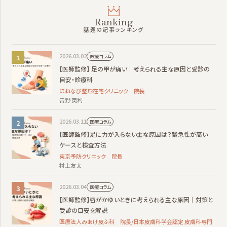
Ranking
話題の記事ランキング
2026.03.02
医療コラム
【医師監修】 足の甲が痛い｜考えられる主な原因と受診の
目安・診療科
ほねなび整形在宅クリニック 院長
告野 英利
2026.03.11
医療コラム
【医師監修】足に力が入らない主な原因は？緊急性が高い
ケースと検査方法
東京予防クリニック 院長
村上友太
2026.03.04
医療コラム
【医師監修】唇がかゆいときに考えられる主な原因｜対策と
受診の目安を解説
医療法人みあけ皮ふ科 院長/日本皮膚科学会認定 皮膚科専門