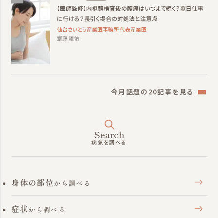
【医師監修】内視鏡検査後の腹痛はいつまで続く？翌日仕事
に行ける？長引く場合の対処法と注意点
仙台さいとう産業医事務所 代表産業医
齋藤 雄佑
今月話題の20記事を見る
Search
病気を調べる
身体の部位
から調べる
症状
から調べる