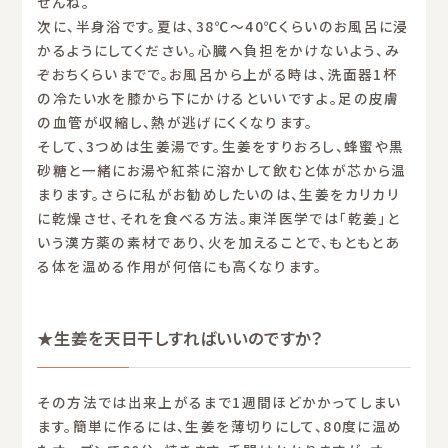
せんね。
次に、半身浴です。夏は、38℃〜40℃くらいのお風呂に浸
かるようにしてください。心臓へ負担をかけないよう、み
ぞおちくらいまでで。お風呂から上がる時は、洗面器1杯
の冷たい水を膝から下にかけるといいですよ。足の皮膚
の血管が収縮し、熱が逃げにくくなります。
そして、3つめは生姜湯です。生姜をすりおろし、蜂蜜や黒
砂糖と一緒にお湯や紅茶に溶かして飲むと体が芯から温
まります。さらに私がお勧めしたいのは、生姜をカリカリ
に乾燥させ、それを食べる方法。東洋医学では「乾姜」と
いう漢方薬の素材であり、火を加えることで、もともとあ
る体を温める作用が何倍にも高くなります。
★生姜を天日干しすればいいのですか？
その方法では出来上がるまで1週間ほどかかってしまい
ます。簡単に作るには、生姜を薄切りにして、80度に温め