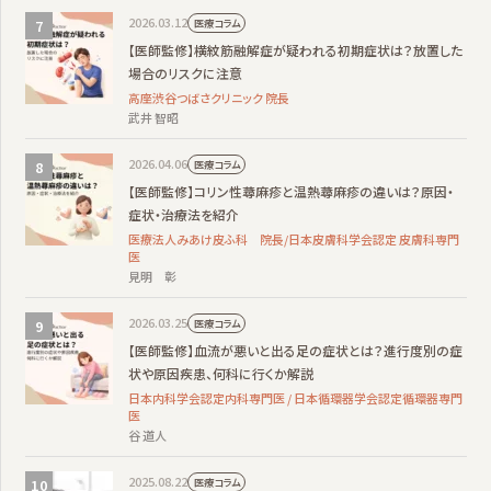
2026.03.12
医療コラム
【医師監修】横紋筋融解症が疑われる初期症状は？放置した
場合のリスクに注意
高座渋谷つばさクリニック 院長
武井 智昭
2026.04.06
医療コラム
【医師監修】コリン性蕁麻疹と温熱蕁麻疹の違いは？原因・
症状・治療法を紹介
医療法人みあけ皮ふ科 院長/日本皮膚科学会認定 皮膚科専門
医
見明 彰
2026.03.25
医療コラム
【医師監修】血流が悪いと出る足の症状とは？進行度別の症
状や原因疾患、何科に行くか解説
日本内科学会認定内科専門医 / 日本循環器学会認定循環器専門
医
谷 道人
2025.08.22
医療コラム