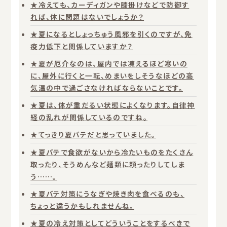
★冷えても、カーディガンや膝掛けなどで防御す
れば、体に問題はないでしょうか？
★夏になるとしょっちゅう風邪を引くのですが、免
疫力低下と関係していますか？
★夏が厄介なのは、屋内では凍えるほど寒いの
に、屋外に行くと一転、めまいをしそうなほどの高
気温の中で過ごさなければならないことです。
★夏は、体が重だるい状態によくなります。自律神
経の乱れが関係しているのですね。
★てっきり夏バテだと思っていました。
★夏バテで食欲がないから冷たいものをたくさん
取ったり、そうめんなど麺類に頼ったりしてしま
う……。
★夏バテ対策にうなぎや焼き肉を食べるのも、
ちょっと違うかもしれませんね。
★夏の冷え対策としてどういうことをするべきで