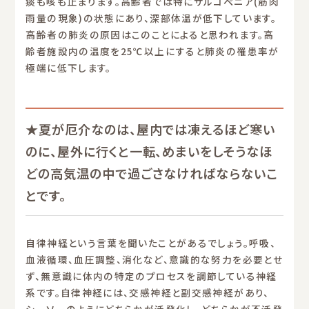
痰も咳も止まります。高齢者では特にサルコペニア(筋肉
雨量の現象)の状態にあり、深部体温が低下しています。
高齢者の肺炎の原因はこのことによると思われます。高
齢者施設内の温度を25℃以上にすると肺炎の罹患率が
極端に低下します。
★夏が厄介なのは、屋内では凍えるほど寒い
のに、屋外に行くと一転、めまいをしそうなほ
どの高気温の中で過ごさなければならないこ
とです。
自律神経という言葉を聞いたことがあるでしょう。呼吸、
血液循環、血圧調整、消化など、意識的な努力を必要とせ
ず、無意識に体内の特定のプロセスを調節している神経
系です。自律神経には、交感神経と副交感神経があり、
シーソーのようにどちらかが活発化し、どちらかが不活発