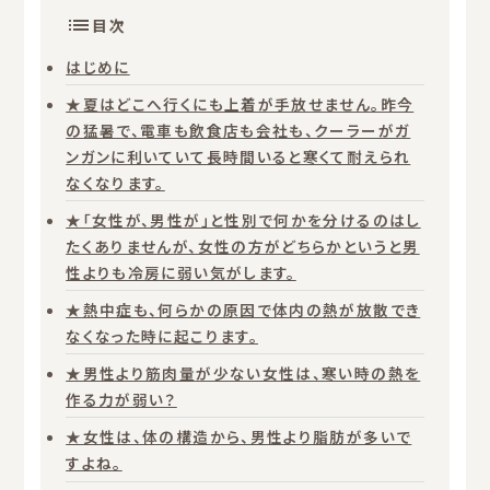
目次
はじめに
★夏はどこへ行くにも上着が手放せません。昨今
の猛暑で、電車も飲食店も会社も、クーラーがガ
ンガンに利いていて長時間いると寒くて耐えられ
なくなります。
★「女性が、男性が」と性別で何かを分けるのはし
たくありませんが、女性の方がどちらかというと男
性よりも冷房に弱い気がします。
★熱中症も、何らかの原因で体内の熱が放散でき
なくなった時に起こります。
★男性より筋肉量が少ない女性は、寒い時の熱を
作る力が弱い？
★女性は、体の構造から、男性より脂肪が多いで
すよね。