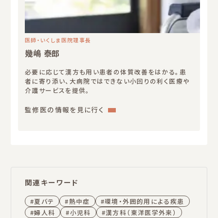
医師・いくしま医院理事長
幾嶋 泰郎
必要に応じて漢方も用い患者の体質改善をはかる。患
者に寄り添い、大病院ではできない小回りの利く医療や
介護サービスを提供。
:
監修医の情報を見に行く
幾
嶋
泰
郎
関連キーワード
夏バテ
熱中症
環境・外囲的用による疾患
婦人科
小児科
漢方科（東洋医学外来）