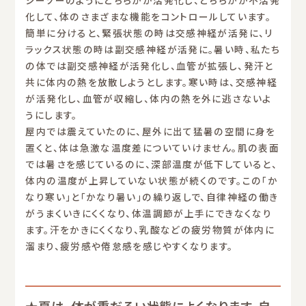
化して、体のさまざまな機能をコントロールしています。
簡単に分けると、緊張状態の時は交感神経が活発に、リ
ラックス状態の時は副交感神経が活発に。暑い時、私たち
の体では副交感神経が活発化し、血管が拡張し、発汗と
共に体内の熱を放散しようとします。寒い時は、交感神経
が活発化し、血管が収縮し、体内の熱を外に逃さないよ
うにします。
屋内では震えていたのに、屋外に出て猛暑の空間に身を
置くと、体は急激な温度差についていけません。肌の表面
では暑さを感じているのに、深部温度が低下していると、
体内の温度が上昇していない状態が続くのです。この「か
なり寒い」と「かなり暑い」の繰り返しで、自律神経の働き
がうまくいきにくくなり、体温調節が上手にできなくなり
ます。汗をかきにくくなり、乳酸などの疲労物質が体内に
溜まり、疲労感や倦怠感を感じやすくなります。