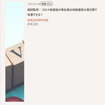
2025.03.05
医療コラム
医師監修｜コロナ後遺症の倦怠感は保険適用の漢方薬で
改善できる？
新見正則医院 院長
新見 正則