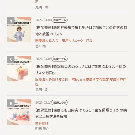
医
見明 彰
2026.04.06
医療コラム
【医師監修】肋間神経痛で痛む場所は？部位ごとの症状の特
徴と放置のリスク
医療法人幸人会 田島クリニック 院長
谷川 祐二
2026.03.03
医療コラム
【医師監修】蜂窩織炎の恐ろしさとは？放置による合併症の
リスクを解説
医療法人みあけ皮ふ科 院長/日本皮膚科学会認定 皮膚科専門
医
見明 彰
2026.02.17
医療コラム
【医師監修】歯茎にも口内炎はできる？主な種類とほかの病
気と治療方法を解説
歯科医師
明石 陽介