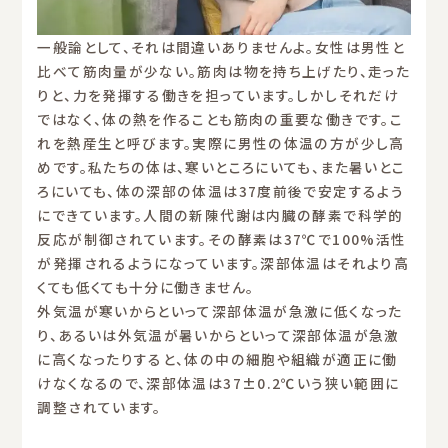
一般論として、それは間違いありませんよ。女性は男性と
比べて筋肉量が少ない。筋肉は物を持ち上げたり、走った
りと、力を発揮する働きを担っています。しかしそれだけ
ではなく、体の熱を作ることも筋肉の重要な働きです。こ
れを熱産生と呼びます。実際に男性の体温の方が少し高
めです。私たちの体は、寒いところにいても、また暑いとこ
ろにいても、体の深部の体温は37度前後で安定するよう
にできています。人間の新陳代謝は内臓の酵素で科学的
反応が制御されています。その酵素は37℃で100%活性
が発揮されるようになっています。深部体温はそれより高
くても低くても十分に働きません。
外気温が寒いからといって深部体温が急激に低くなった
り、あるいは外気温が暑いからといって深部体温が急激
に高くなったりすると、体の中の細胞や組織が適正に働
けなくなるので、深部体温は37±0.2℃いう狭い範囲に
調整されています。