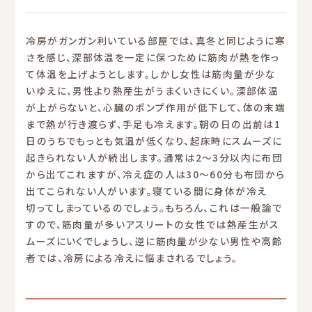
冷房がガンガン利いている部屋では、真冬と同じように寒
さを感じ、深部体温を一定に保つために筋肉が熱を作っ
て体温を上げようとします。しかし女性は筋肉量が少な
いゆえに、男性より熱産生がうまくいきにくい。深部体温
が上がらないと、心臓のポンプ作用が低下して、体の末端
まで熱が行き渡らず、手足も冷えます。朝の日の出前は1
日のうちでもっとも気温が低くなり、起床時にスムーズに
起きられない人が続出します。通常は2〜3分以内に布団
から出てこれますが、冷え症の人は30〜60分も布団から
出てこられない人がいます。寝ている間に身体が冷え
切ってしまっているのでしょう。もちろん、これは一般論で
すので、筋肉量が多いアスリートの女性では熱産生がス
ムーズにいくでしょうし、逆に筋肉量が少ない男性や高齢
者では、冷房による冷えに悩まされるでしょう。