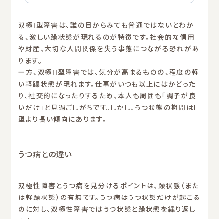
双極I型障害は、誰の目からみても普通ではないとわか
る、激しい躁状態が現れるのが特徴です。社会的な信用
や財産、大切な人間関係を失う事態につながる恐れがあ
ります。
一方、双極II型障害では、気分が高まるものの、程度の軽
い軽躁状態が現れます。仕事がいつも以上にはかどった
り、社交的になったりするため、本人も周囲も「調子が良
いだけ」と見過ごしがちです。しかし、うつ状態の期間はI
型より長い傾向にあります。
うつ病との違い
双極性障害とうつ病を見分けるポイントは、躁状態（また
は軽躁状態）の有無です。うつ病はうつ状態だけが起こる
のに対し、双極性障害ではうつ状態と躁状態を繰り返し