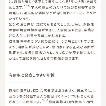
と、意欲が著しく低下して憂うつになる「うつ状態」を繰り
（※1）
返します。
本人の意思の力だけで気分を制御するの
は難しく、遺伝的な要因などが深く関わっていることがわ
かっています。
気分の波自体は、誰にでもあるでしょう。しかし、双極性
障害の場合は振れ幅が大きく、人間関係や仕事、学業な
どの人生に影響を及ぼしかねません。
双極性障害のうつ状態の症状は、うつ病とよく似ていま
すが、治療法が異なるため、専門家による正確な診断が
重要です。双極性障害の方に、うつ病の治療を続けると、
かえって症状を悪化させる可能性があります。
有病率と発症しやすい年齢
双極性障害は、特別な病気ではありません。日本では、生
涯のうちに発症する人の割合は0.4〜0.7％ほどと報告
（※1）
されている病気です。
発症年齢は10代後半〜20代