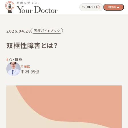
SEARCH
サ
イ
ト
ナ
ビ
2026.04.28
医療ガイドブック
ゲ
ー
双極性障害とは？
シ
ョ
ン
心・精神
開
閉
産業医
中村 拓也
ボ
タ
ン