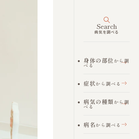
長引く場
合の対処
法と注意
点
Search
病気を調べる
身体の部位
から調
べる
症状
から調べる
病気の種類
から調
べる
病名
から調べる