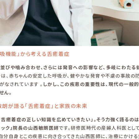
吸機能」から考える舌癒着症
歯並びや噛み合わせ、さらには発音への影響など、多岐にわたる
は、赤ちゃんの安定した呼吸が、健やかな発育や不慮の事故の
がなされています 。
しかし、この疾患の重要性は、現代の一般
せん。
敏朗が語る「舌癒着症」と家族の未来
、舌癒着症の正しい知識を広めていきたい」。そう力強く語るの
ニック」院長の山西敏朗医師
です。研修医時代の産婦人科医とし
自分自身とこの疾患に向き合ってきた山西医師に、治療にかける