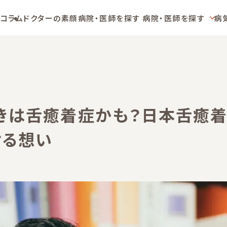
コラム
ドクターの素顔
病院・医師を探す
病院・医師を探す
病
きは舌癒着症かも？日本舌癒
ける想い