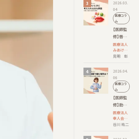
2026.03.
高いケー
04
スと検査
医療コラ
方法
ム
【医師監
修】唇が
かゆいと
医療法人
みあけ皮
きに考え
ふ科 院
見明 彰
られる主
長/日本皮
な原因｜
膚科学会
2026.04.
対策と受
認定 皮膚
06
科専門医
診の目安
医療コラ
を解説
ム
【医師監
修】肋間
神経痛で
医療法人
幸人会
痛む場所
田島クリ
谷川 祐二
は？部位
ニック
ごとの症
院長