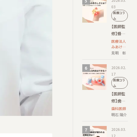
2026.03.
状の特徴
03
と放置の
医療コラ
リスク
ム
【医師監
修】蜂窩
織炎の恐
医療法人
みあけ皮
ろしさと
ふ科 院
見明 彰
は？放置
長/日本皮
による合
膚科学会
2026.02.
併症のリ
認定 皮膚
17
科専門医
スクを解
医療コラ
説
ム
【医師監
修】歯茎
にも口内
歯科医師
炎はでき
明石 陽介
る？主な
種類とほ
2026.03.
かの病気
12