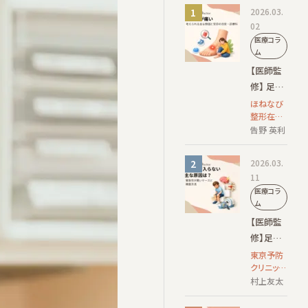
2026.03.
02
医療コラ
ム
【医師監
修】 足の
甲が痛い
ほねなび
整形在宅
｜考えら
クリニッ
告野 英利
れる主な
ク 院長
原因と受
2026.03.
診の目
11
安・診療
医療コラ
科
ム
【医師監
修】足に
力が入ら
東京予防
クリニッ
ない主な
ク 院長
村上友太
原因は？
緊急性が