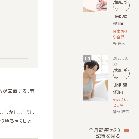
医療コラ
法を紹介
ム
【医師監
修】血流
が悪いと
日本内科
学会認定
出る足の
内科専門
谷 道人
症状と
医 / 日本
は？進行
循環器学
2025.08.
度別の症
会認定循
22
環器専門
状や原因
医
医療コラ
疾患、何
ム
科に行く
【医師監
か解説
パが直面する、育
修】内視
鏡検査後
仙台さい
とう産業
の腹痛は
医事務所
齋藤 雄佑
。しかし、こうし
いつまで
代表産業
つゆちゃくしょ
続く？翌
医
日仕事に
今月話題の20
行ける？
記事を見る