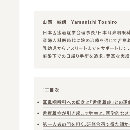
山西 敏朗｜Yamanishi Toshiro
日本舌癒着症学会理事長/日本耳鼻咽喉
産婦人科医時代に娘の治療を通じて舌癒着症
乳幼児からアスリートまでをサポートして
麻酔下での日帰り手術を追求。豊富な実績
目次
耳鼻咽喉科への転身と「舌癒着症」との運
舌癒着症が引き起こす弊害と、医学的なメ
第一人者の門を叩く。研修合宿で得た師か