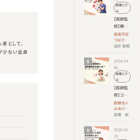
医療コラ
と治療方
ム
法を解説
【医師監
修】横紋
筋融解症
高座渋谷
つばさク
が疑われ
人者として、
リニック
武井 智昭
る初期症
院長
が少ない全身
状は？放
2026.04.
置した場
06
合のリス
医療コラ
クに注意
ム
【医師監
修】コリ
ン性蕁麻
医療法人
みあけ皮
疹と温熱
ふ科 院
見明 彰
蕁麻疹の
長/日本皮
違いは？
膚科学会
2026.03.
原因・症
認定 皮膚
25
科専門医
状・治療