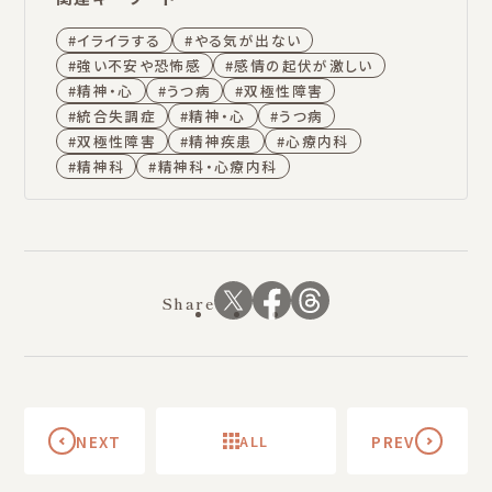
イライラする
やる気が出ない
強い不安や恐怖感
感情の起伏が激しい
精神・心
うつ病
双極性障害
統合失調症
精神・心
うつ病
双極性障害
精神疾患
心療内科
精神科
精神科・心療内科
Share
NEXT
ALL
PREV