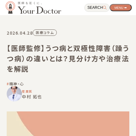
SEARCH
サ
イ
ト
ナ
ビ
2026.04.28
医療コラム
ゲ
ー
【医師監修】うつ病と双極性障害（躁う
シ
ョ
つ病）の違いとは？見分け方や治療法
ン
開
を解説
閉
ボ
タ
精神・心
ン
産業医
中村 拓也