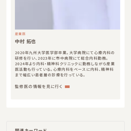
産業医
中村 拓也
2020年九州大学医学部卒業。大学病院にて心療内科の
研修を行い、2023年に市中病院にて総合内科勤務。
2024年より内科・精神科クリニックに勤務しながら産業
医活動も行っている。心療内科をベースに内科、精神科
まで幅広い患者層の診療を行っている。
:
監修医の情報を見に行く
中
村
拓
也
関連キーワード