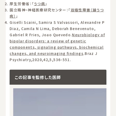
厚生労働省：「
うつ病
」
国立精神・神経医療研究センター：「
双極性障害（躁うつ
病）
」
Giselli Scaini, Samira S Valvassori, Alexandre P
Diaz, Camila N Lima, Deborah Benevenuto,
Gabriel R Fries, Joao Quevedo.
Neurobiology of
bipolar disorders: a review of genetic
components, signaling pathways, biochemical
changes, and neuroimaging findings
.Braz J
Psychiatry,2020,42,5,536-551.
この記事を監修した医師