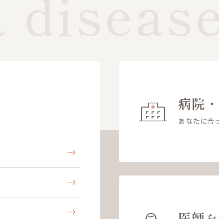
 disease
病院
あなたに合
医師
を