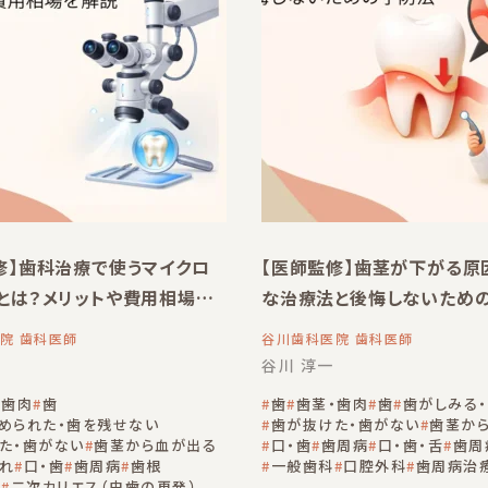
修】歯科治療で使うマイクロ
【医師監修】歯茎が下がる原
とは？メリットや費用相場を
な治療法と後悔しないため
院 歯科医師
谷川歯科医院 歯科医師
谷川 淳一
・歯肉
歯
歯
歯茎・歯肉
歯
歯がしみる
められた・歯を残せない
歯が抜けた・歯がない
歯茎か
た・歯がない
歯茎から血が出る
口・歯
歯周病
口・歯・舌
歯周
れ
口・歯
歯周病
歯根
一般歯科
口腔外科
歯周病治
舌
二次カリエス（虫歯の再発）