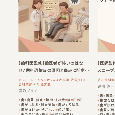
【歯科医監修】歯医者が怖いのはな
【医師監
ぜ？歯科恐怖症の原因と痛みに配慮し
スコープ
た治療・克服へのステップ
解説
ドルミーレデンタルオフィス表参道 院長/日本
谷川歯科医
歯科麻酔学会 認定医
谷川 淳一
鹿乃 さやか
歯
歯茎
歯
歯茎・歯肉
精神・心
舌
歯
口
顎
抜歯を勧
歯がしみる・知覚過敏
歯がすり減る
歯が抜け
歯が抜けた・歯がない
歯が痛い
歯茎の腫
歯の黄ばみ・着色
歯並びが悪い
口・歯・