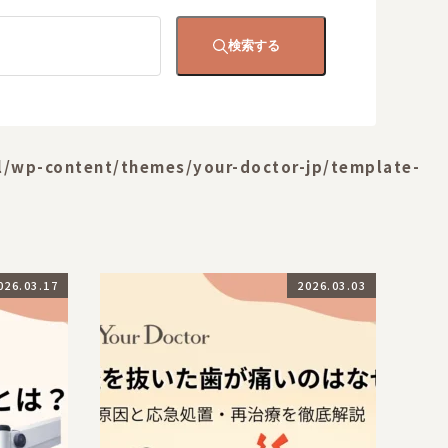
検索する
l/wp-content/themes/your-doctor-jp/template-
026.03.17
2026.03.03