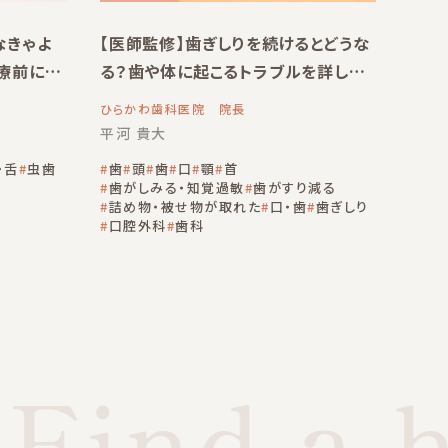
なきゃよ
【医師監修】歯ぎしりを続けるとどうな
療前に
る？歯や体に起こるトラブルを詳しく
紹介
ひらかわ歯科医院 院長
平河 貴大
・舌
虫歯
歯
頭
歯
口
顎
首
歯がしみる・知覚過敏
歯がすり減る
詰め物・被せ物が取れた
口・歯
歯ぎしり
口腔外科
歯科
Find a h