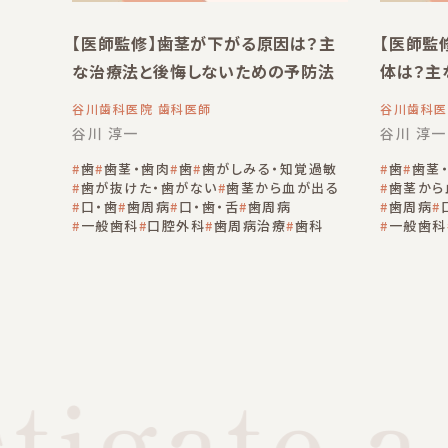
【医師監修】歯茎が下がる原因は？主
【医師監
な治療法と後悔しないための予防法
体は？主
谷川歯科医院 歯科医師
谷川歯科医
谷川 淳一
谷川 淳一
歯
歯茎・歯肉
歯
歯がしみる・知覚過敏
歯
歯茎
歯が抜けた・歯がない
歯茎から血が出る
歯茎から
口・歯
歯周病
口・歯・舌
歯周病
歯周病
一般歯科
口腔外科
歯周病治療
歯科
一般歯科
igate a 