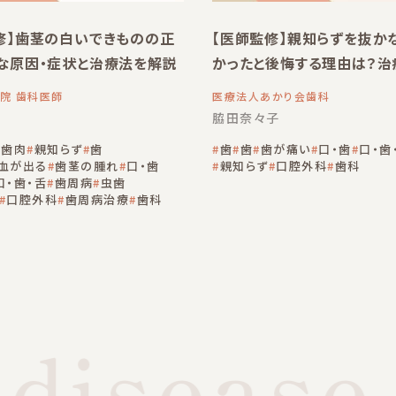
修】歯茎の白いできものの正
【医師監修】親知らずを抜か
な原因・症状と治療法を解説
かったと後悔する理由は？治
知っておきたいこと
院 歯科医師
医療法人あかり会歯科
脇田奈々子
・歯肉
親知らず
歯
歯
歯
歯が痛い
口・歯
口・歯
血が出る
歯茎の腫れ
口・歯
親知らず
口腔外科
歯科
口・歯・舌
歯周病
虫歯
口腔外科
歯周病治療
歯科
disease,