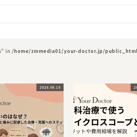
s" in
/home/zmmedia01/your-doctor.jp/public_htm
2026.06.15
2