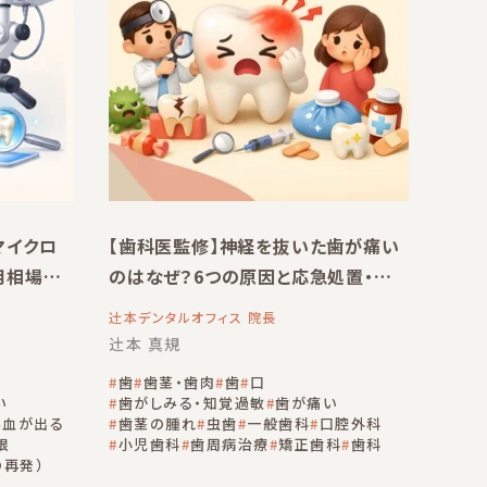
マイクロ
【歯科医監修】神経を抜いた歯が痛い
用相場を
のはなぜ？6つの原因と応急処置・再
治療を徹底解説
辻󠄀本デンタルオフィス 院長
辻󠄀本 真規
歯
歯茎・歯肉
歯
口
い
歯がしみる・知覚過敏
歯が痛い
ら血が出る
歯茎の腫れ
虫歯
一般歯科
口腔外科
根
小児歯科
歯周病治療
矯正歯科
歯科
の再発）