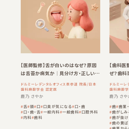
【医師監修】舌が白いのはなぜ？原因
【歯科医
は舌苔か病気か｜見分け方・正しい取
ぜ？歯科
り方・受診の目安を歯科医が解説
た治療・
ドルミーレデンタルオフィス表参道 院長/日本
ドルミーレ
歯科麻酔学会 認定医
歯科麻酔学
鹿乃 さやか
鹿乃 さや
舌
頭
口
口臭が気になる
口・歯
歯
歯茎
口・歯・舌
一般内科
一般歯科
口腔外科
歯がしみ
内科
歯科
歯が抜け
歯の黄ば
歯茎から