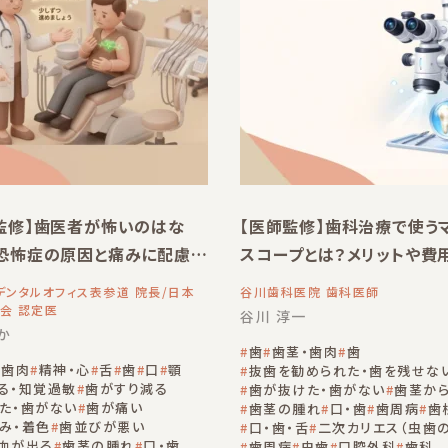
監修】歯医者が怖いのはな
【医師監修】歯科治療で使う
恐怖症の原因と痛みに配慮し
スコープとは？メリットや費
克服へのステップ
解説
デンタルオフィス表参道 院長/日本
谷川歯科医院 歯科医師
会 認定医
谷川 淳一
か
歯
歯茎・歯肉
歯
・歯肉
精神・心
舌
歯
口
顎
抜歯を勧められた・歯を残せな
る・知覚過敏
歯がすり減る
歯が抜けた・歯がない
歯茎か
た・歯がない
歯が痛い
歯茎の腫れ
口・歯
歯周病
歯
み・着色
歯並びが悪い
口・歯・舌
二次カリエス（虫歯
血が出る
歯茎の腫れ
口・歯
歯周病
虫歯
口腔外科
歯科