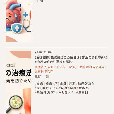
内科
2026.03.04
【医師監修】蜂窩織炎の治療法は？診断の流れや再発
を防ぐための注意点を解説
医療法人みあけ皮ふ科 院長/日本皮膚科学会認定
皮膚科専門医
見明 彰
皮膚
皮膚・爪
全身
悪寒
熱感がある
赤く腫れている
全身
全身
皮膚系
蜂窩織炎（ほうかしきえん）
皮膚科