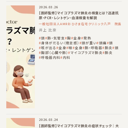
2026.03.26
【医師監修】マイコプラズマ肺炎の検査とは？迅速抗
原・PCR・レントゲン・血液検査を解説
一般社団法人AMRおひさま在宅クリニック八戸 院長
井上 比奈
頭
肺・気管支
胸
全身
発熱
身体がだるい（倦怠感）
頭が重い
頭痛
頭
咳が出る
全身
喉
全身
肺・呼吸器
肺炎
頭
胸部（心臓や肺）
マイコプラズマ肺炎
肺炎
呼吸器内科
内科
2026.03.24
【医師監修】マイコプラズマ肺炎の症状チェック｜大