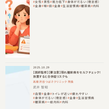
女性
男性
視力低下
身体がだるい（倦怠感）
全身
喉
目
全身
生活習慣病
糖尿病
内科
2025.10.29
【医師監修】【要注意】隠れ糖尿病をセルフチェック！
放置すると合併症リスクも
高座渋谷つばさクリニック 院長
武井 智昭
血管
全身
トイレが近い
疲れやすい
身体がだるい（倦怠感）
全身
生活習慣病
糖尿病
一般内科
内科