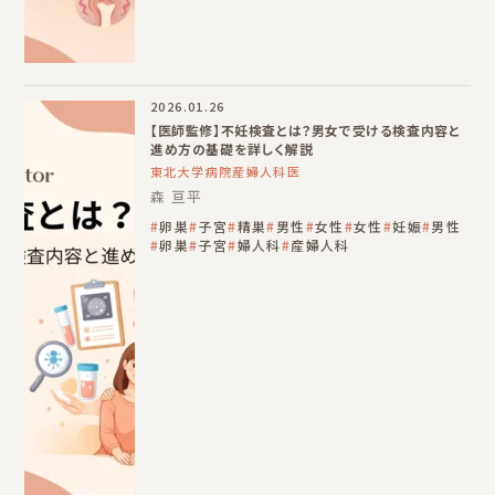
2026.01.26
【医師監修】不妊検査とは？男女で受ける検査内容と
進め方の基礎を詳しく解説
東北大学病院産婦人科医
森 亘平
卵巣
子宮
精巣
男性
女性
女性
妊娠
男性
卵巣
子宮
婦人科
産婦人科