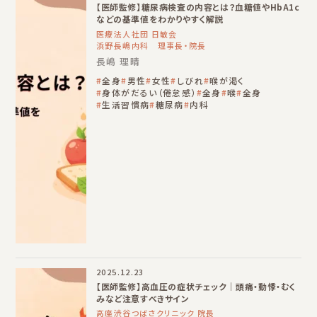
【医師監修】糖尿病検査の内容とは？血糖値やHbA1c
などの基準値をわかりやすく解説
医療法人社団 日敏会
浜野長嶋内科 理事長・院長
長嶋 理晴
全身
男性
女性
しびれ
喉が渇く
身体がだるい（倦怠感）
全身
喉
全身
生活習慣病
糖尿病
内科
2025.12.23
【医師監修】高血圧の症状チェック｜頭痛・動悸・むく
みなど注意すべきサイン
高座渋谷つばさクリニック 院長