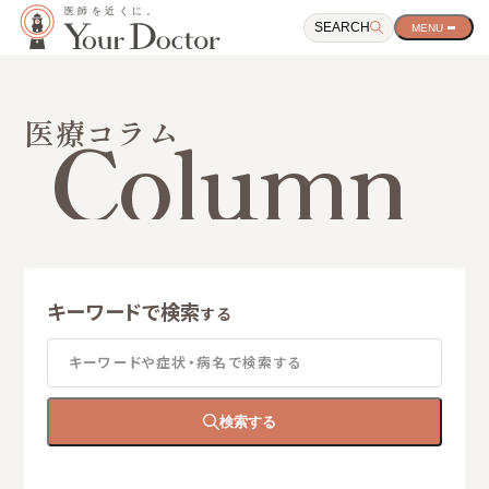
SEARCH
サ
イ
ト
ナ
ビ
Column
医療コラム
ゲ
ー
シ
ョ
ン
開
閉
ボ
タ
キーワードで検索
ン
する
キーワードや症状・病名で検索する
検索する