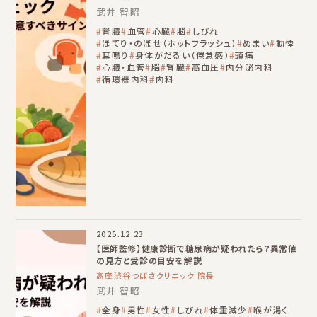
武井 智昭
腎臓
血管
心臓
脳
しびれ
ほてり・のぼせ（ホットフラッシュ）
めまい
動悸
耳鳴り
身体がだるい（倦怠感）
頭痛
心臓・血管
脳
腎臓
高血圧
内分泌内科
循環器内科
内科
2025.12.23
【医師監修】健康診断で糖尿病が疑われたら？異常値
の見方と受診の目安を解説
高座渋谷つばさクリニック 院長
武井 智昭
全身
男性
女性
しびれ
体重減少
喉が渇く