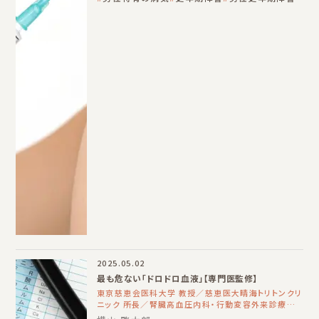
2025.05.02
最も危ない「ドロドロ血液」【専門医監修】
東京慈恵会医科大学 教授／慈恵医大晴海トリトンクリ
ニック 所長／腎臓高血圧内科・行動変容外来診療部
長