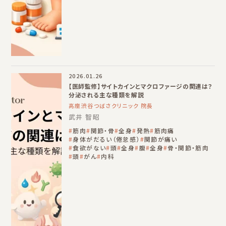
2026.01.26
【医師監修】サイトカインとマクロファージの関連は？
分泌される主な種類を解説
高座渋谷つばさクリニック 院長
武井 智昭
筋肉
関節・骨
全身
発熱
筋肉痛
身体がだるい（倦怠感）
関節が痛い
食欲がない
頭
全身
腹
全身
骨・関節・筋肉
頭
がん
内科