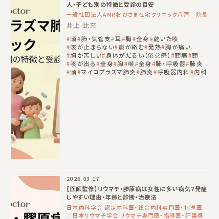
人・子ども別の特徴と受診の目安
一般社団法人AMRおひさま在宅クリニック八戸 院長
井上 比奈
頭
肺・気管支
耳
胸
全身
乾いた咳
咳が止まらない
痰が絡む
発熱
胸が痛い
胸が苦しい
身体がだるい（倦怠感）
頭痛
頭
咳が出る
全身
胸
喉
全身
肺・呼吸器
肺炎
頭
マイコプラズマ肺炎
肺炎
呼吸器内科
内科
2026.03.17
【医師監修】リウマチ・膠原病は女性に多い病気？発症
しやすい理由・年齢と診断・治療法
日本内科学会 認定内科医・総合内科専門医・指導医
／日本リウマチ学会 リウマチ専門医・指導医・評議員