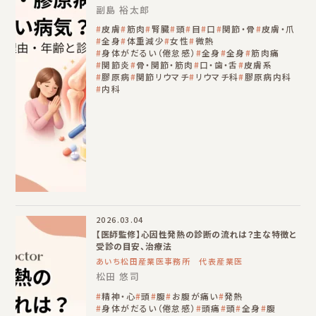
副島 裕太郎
皮膚
筋肉
腎臓
頭
目
口
関節・骨
皮膚・爪
全身
体重減少
女性
微熱
身体がだるい（倦怠感）
全身
全身
筋肉痛
関節炎
骨・関節・筋肉
口・歯・舌
皮膚系
膠原病
関節リウマチ
リウマチ科
膠原病内科
内科
2026.03.04
【医師監修】心因性発熱の診断の流れは？主な特徴と
受診の目安、治療法
あいち松田産業医事務所 代表産業医
松田 悠司
精神・心
頭
腹
お腹が痛い
発熱
身体がだるい（倦怠感）
頭痛
頭
全身
腹