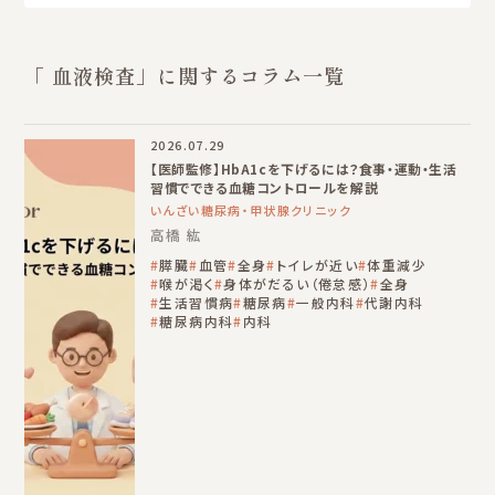
「 血液検査」に関するコラム一覧
2026.07.29
【医師監修】HbA1cを下げるには？食事・運動・生活
習慣でできる血糖コントロールを解説
いんざい糖尿病・甲状腺クリニック
高橋 紘
膵臓
血管
全身
トイレが近い
体重減少
喉が渇く
身体がだるい（倦怠感）
全身
生活習慣病
糖尿病
一般内科
代謝内科
糖尿病内科
内科