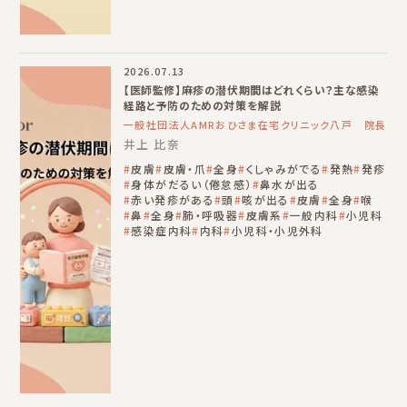
2026.07.13
【医師監修】麻疹の潜伏期間はどれくらい？主な感染
経路と予防のための対策を解説
一般社団法人AMRおひさま在宅クリニック八戸 院長
井上 比奈
皮膚
皮膚・爪
全身
くしゃみがでる
発熱
発疹
身体がだるい（倦怠感）
鼻水が出る
赤い発疹がある
頭
咳が出る
皮膚
全身
喉
鼻
全身
肺・呼吸器
皮膚系
一般内科
小児科
感染症内科
内科
小児科・小児外科