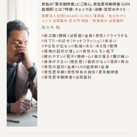
男性の「更年期障害」にご用心。男性更年期障害（LOH
症候群）とは？特徴・チェック法・治療・受診のタイミン
グまで詳しく解説。
医療法人社団SASAKI CLINIC 理事長／佐々木クリ
ニック 泌尿器科 芝大門 院長／慈恵医大 泌尿器科
非常勤講師
佐々木 裕
前立腺
膀胱
泌尿器
全身
男性
イライラする
ほてり・のぼせ（ホットフラッシュ）
めまい
やる気が出ない
乾燥
冷え・冷え性
動悸
感情の起伏が激しい
男性ホルモン低下
疲れやすい
発汗
精神・心
肩が凝る
腰が痛い
身体がだるい（倦怠感）
食欲がない
湿疹
痒み
男性の症状
全身
LOH症候群
全身
男性更年期
男性特有の病気
更年期障害
男性更年期障害
泌尿器科