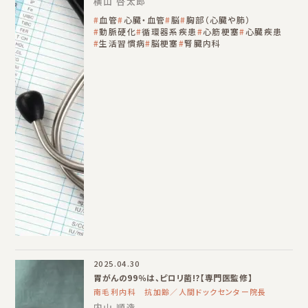
横山 啓太郎
血管
心臓・血管
脳
胸部（心臓や肺）
動脈硬化
循環器系疾患
心筋梗塞
心臓疾患
生活習慣病
脳梗塞
腎臓内科
2025.04.30
胃がんの99％は、ピロリ菌!?【専門医監修】
南毛利内科 抗加齢／人間ドックセンター院長
内山 順造