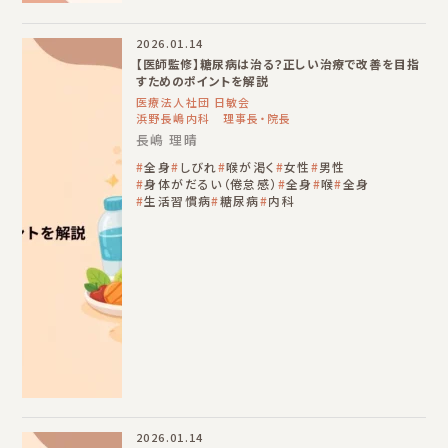
2026.01.14
【医師監修】糖尿病は治る？正しい治療で改善を目指
すためのポイントを解説
医療法人社団 日敏会
浜野長嶋内科 理事長・院長
長嶋 理晴
全身
しびれ
喉が渇く
女性
男性
身体がだるい（倦怠感）
全身
喉
全身
生活習慣病
糖尿病
内科
2026.01.14