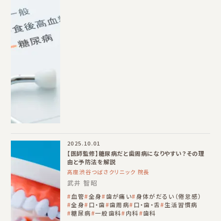
2025.10.01
【医師監修】糖尿病だと歯周病になりやすい？その理
由と予防法を解説
高座渋谷つばさクリニック 院長
武井 智昭
血管
全身
歯が痛い
身体がだるい（倦怠感）
全身
口・歯
歯周病
口・歯・舌
生活習慣病
糖尿病
一般歯科
内科
歯科