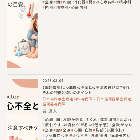
全身
頭
お腹・消化器
発熱
心療内科
精神科
内科
精神科・心療内科
2026.03.04
【医師監修】うっ血性心不全と心不全の違いは？それ
ぞれの特徴と違いのポイント
日本内科学会認定内科専門医 / 日本循環器学会認定
循環器専門医
谷 道人
心臓
胸
お腹が張る
むくみ
体重増加
息切れ
疲れやすい
身体がだるい（倦怠感）
食欲がない
全身
腹
全身
心臓・血管
胸部（心臓や肺）
うっ血性心不全
心不全
食事療法
循環器内科