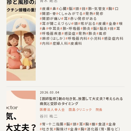
青木 剛志
皮膚
鼻
心臓
脳
頭
目
肺・気管支
胸
口
関節・骨
くしゃみがでる
発熱
発疹
関節が痛い
耳
赤い発疹がある
耳が聞こえづらい
頭
咳が出る
皮膚
全身
喉
鼻
中耳炎
肺・呼吸器
肺炎
脳
脳炎
目
耳
呼吸器疾患
感染症
発熱
肺炎
風疹
麻疹（はしか）
呼吸器内科
小児科
感染症内科
内科
産婦人科
皮膚科
2026.03.04
【医師監修】朝の吐き気、放置して大丈夫？考えられる
病気と受診のタイミング
医療法人幸人会 田島クリニック 院長
谷川 祐二
胃・十二指腸
脳
頭
耳
胸
腹
食道
全身
吐き気
胸焼け
全身
胸
消化器（胃・腸など）