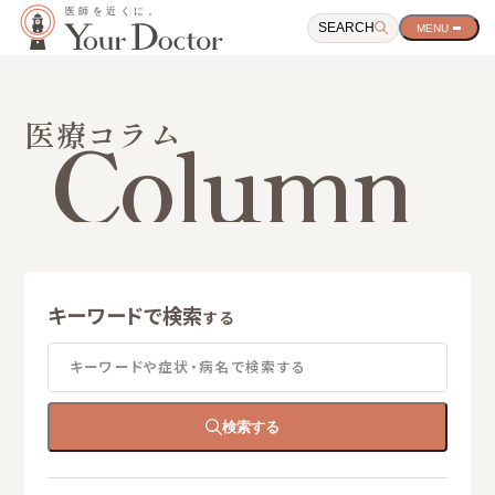
SEARCH
サ
イ
ト
ナ
ビ
Column
医療コラム
ゲ
ー
シ
ョ
ン
開
閉
ボ
タ
キーワードで検索
ン
する
キーワードや症状・病名で検索する
検索する