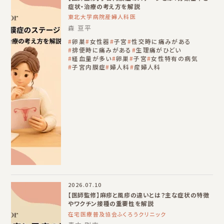
症状・治療の考え方を解説
東北大学病院産婦人科医
森 亘平
卵巣
女性器
子宮
性交時に痛みがある
排便時に痛みがある
生理痛がひどい
経血量が多い
卵巣
子宮
女性特有の病気
子宮内膜症
婦人科
産婦人科
2026.07.10
【医師監修】麻疹と風疹の違いとは？主な症状の特徴
やワクチン接種の重要性を解説
在宅医療普及協会ふくろうクリニック