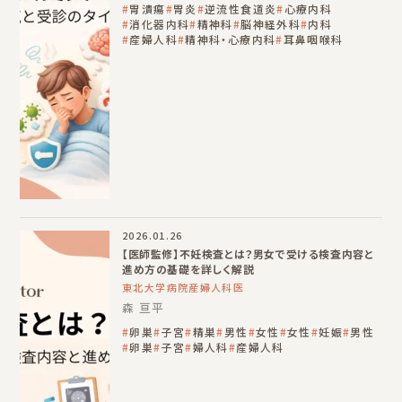
胃潰瘍
胃炎
逆流性食道炎
心療内科
消化器内科
精神科
脳神経外科
内科
産婦人科
精神科・心療内科
耳鼻咽喉科
2026.01.26
【医師監修】不妊検査とは？男女で受ける検査内容と
進め方の基礎を詳しく解説
東北大学病院産婦人科医
森 亘平
卵巣
子宮
精巣
男性
女性
女性
妊娠
男性
卵巣
子宮
婦人科
産婦人科