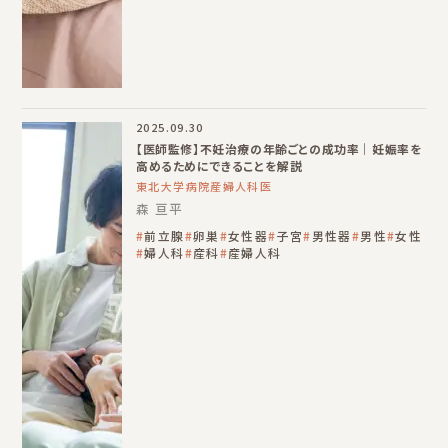
2025.09.30
【医師監修】不妊治療の年齢ごとの成功率｜妊娠率を
高めるためにできることを解説
東北大学病院産婦人科医
森 亘平
前立腺
卵巣
女性器
子宮
男性器
男性
女性
婦人科
産科
産婦人科