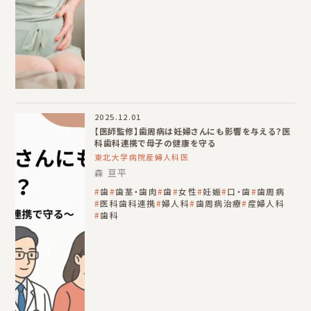
2025.12.01
【医師監修】歯周病は妊婦さんにも影響を与える？医
科歯科連携で母子の健康を守る
東北大学病院産婦人科医
森 亘平
歯
歯茎・歯肉
歯
女性
妊娠
口・歯
歯周病
医科歯科連携
婦人科
歯周病治療
産婦人科
歯科