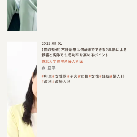
2025.09.01
【医師監修】不妊治療は何歳までできる？年齢による
影響と高齢でも成功率を高めるポイント
東北大学病院産婦人科医
森 亘平
卵巣
女性器
子宮
女性
女性
妊娠
婦人科
産科
産婦人科