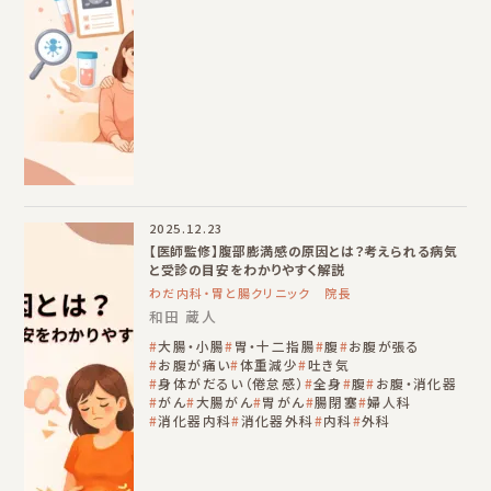
2025.12.23
【医師監修】腹部膨満感の原因とは？考えられる病気
と受診の目安をわかりやすく解説
わだ内科・胃と腸クリニック 院長
和田 蔵人
大腸・小腸
胃・十二指腸
腹
お腹が張る
お腹が痛い
体重減少
吐き気
身体がだるい（倦怠感）
全身
腹
お腹・消化器
がん
大腸がん
胃がん
腸閉塞
婦人科
消化器内科
消化器外科
内科
外科