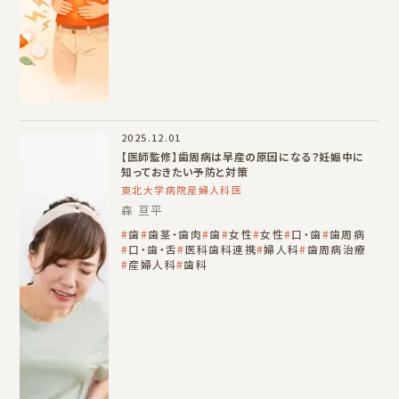
2025.12.01
【医師監修】歯周病は早産の原因になる？妊娠中に
知っておきたい予防と対策
東北大学病院産婦人科医
森 亘平
歯
歯茎・歯肉
歯
女性
女性
口・歯
歯周病
口・歯・舌
医科歯科連携
婦人科
歯周病治療
産婦人科
歯科