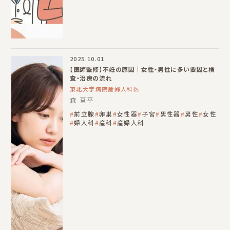
2025.10.01
【医師監修】不妊の原因｜女性・男性に多い要因と検
査・治療の流れ
東北大学病院産婦人科医
森 亘平
前立腺
卵巣
女性器
子宮
男性器
男性
女性
婦人科
産科
産婦人科