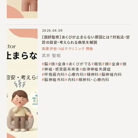
2026.04.09
【医師監修】あくびが止まらない原因とは？対処法・受
診の目安・考えられる病気を解説
高座渋谷つばさクリニック 院長
武井 智昭
脳
頭
全身
あくびがでる
眠気
頭
全身
頭
神経・感覚器系疾患
自律神経失調症
呼吸器内科
心療内科
精神科
脳神経内科
脳神経外科
内科
精神科・心療内科