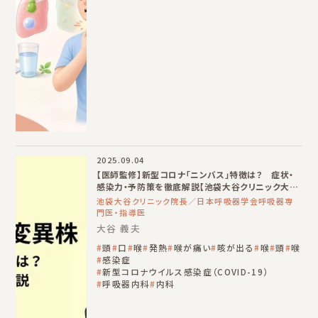
2025.09.04
【医師監修】新型コロナ「ニンバス」特徴は？ 症状・
感染力・予防策を徹底解説【池袋大谷クリニック大谷
義夫院長】
池袋大谷クリニック院長／日本呼吸器学会呼吸器専
門医・指導医
大谷 義夫
頭
口
喉
発熱
喉が痛い
咳が出る
喉
頭
喉
感染症
新型コロナウイルス感染症（COVID-19）
呼吸器内科
内科