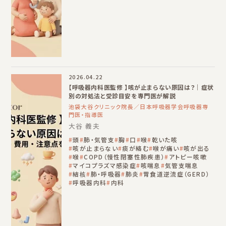
2026.04.22
【呼吸器内科医監修 】咳が止まらない原因は？｜症状
別の対処法と受診目安を専門医が解説
池袋大谷クリニック院長／日本呼吸器学会呼吸器専
門医・指導医
大谷 義夫
頭
肺・気管支
胸
口
喉
乾いた咳
咳が止まらない
痰が絡む
喉が痛い
咳が出る
喉
COPD（慢性閉塞性肺疾患）
アトピー咳嗽
マイコプラズマ感染症
咳喘息
気管支喘息
結核
肺・呼吸器
肺炎
胃食道逆流症（GERD）
呼吸器内科
内科