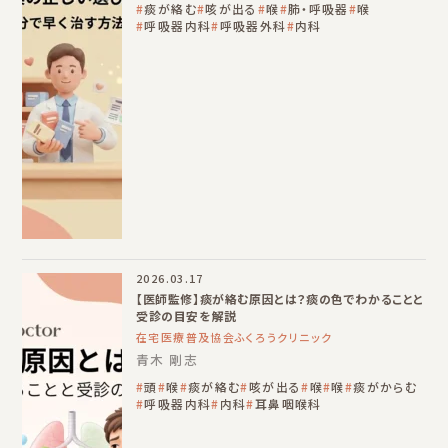
痰が絡む
咳が出る
喉
肺・呼吸器
喉
呼吸器内科
呼吸器外科
内科
2026.03.17
【医師監修】痰が絡む原因とは？痰の色でわかることと
受診の目安を解説
在宅医療普及協会ふくろうクリニック
青木 剛志
頭
喉
痰が絡む
咳が出る
喉
喉
痰がからむ
呼吸器内科
内科
耳鼻咽喉科