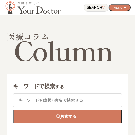
SEARCH
サ
イ
ト
ナ
ビ
Column
医療コラム
ゲ
ー
シ
ョ
ン
開
閉
ボ
タ
キーワードで検索
ン
する
キーワードや症状・病名で検索する
検索する