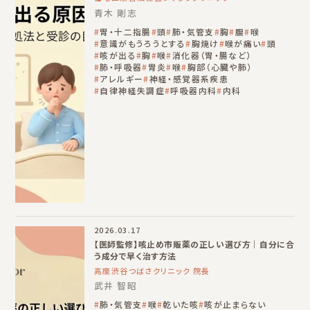
青木 剛志
胃・十二指腸
頭
肺・気管支
胸
腹
喉
意識がもうろうとする
胸焼け
喉が痛い
頭
咳が出る
胸
喉
消化器（胃・腸など）
肺・呼吸器
胃炎
喉
胸部（心臓や肺）
アレルギー
神経・感覚器系疾患
自律神経失調症
呼吸器内科
内科
2026.03.17
【医師監修】咳止め市販薬の正しい選び方｜自分に合
う成分で早く治す方法
高座渋谷つばさクリニック 院長
武井 智昭
肺・気管支
喉
乾いた咳
咳が止まらない