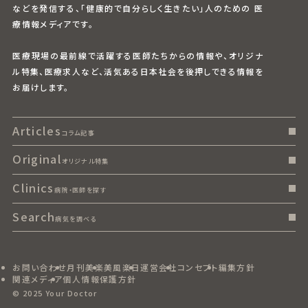
などを発信する、「健康的で自分らしく生きたい」人のための 医
療情報メディアです。
医療現場の最前線で活躍する医師たちからの情報や、オリジナ
ル特集、医療求人など、活気ある日本社会を後押しできる情報を
お届けします。
Articles
コラム記事
Original
オリジナル特集
Clinics
病院・医師を探す
Search
病気を調べる
お問い合わせ
月刊美楽
美風楽日
運営会社
コンセプト
編集方針
関連メディア
個人情報保護方針
© 2025 Your Doctor