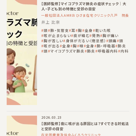
【医師監修】マイコプラズマ肺炎の症状チェック｜大
人・子ども別の特徴と受診の目安
一般社団法人AMRおひさま在宅クリニック八戸 院長
井上 比奈
頭
肺・気管支
耳
胸
全身
乾いた咳
咳が止まらない
痰が絡む
発熱
胸が痛い
胸が苦しい
身体がだるい（倦怠感）
頭痛
頭
咳が出る
全身
胸
喉
全身
肺・呼吸器
肺炎
頭
マイコプラズマ肺炎
肺炎
呼吸器内科
内科
2026.03.23
【医師監修】夜に咳が出る原因とは？すぐできる対処法
と受診の目安
在宅医療普及協会ふくろうクリニック