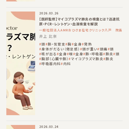
2026.03.26
【医師監修】マイコプラズマ肺炎の検査とは？迅速抗
原・PCR・レントゲン・血液検査を解説
一般社団法人AMRおひさま在宅クリニック八戸 院長
井上 比奈
頭
肺・気管支
胸
全身
発熱
身体がだるい（倦怠感）
頭が重い
頭痛
頭
咳が出る
全身
喉
全身
肺・呼吸器
肺炎
頭
胸部（心臓や肺）
マイコプラズマ肺炎
肺炎
呼吸器内科
内科
2026.03.24