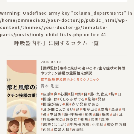
Warning
: Undefined array key "column_departments" in
/home/zmmedia01/your-doctor.jp/public_html/wp-
content/themes/your-doctor-jp/template-
parts/posts/body-child-lists.php
on line
41
「 呼吸器内科」に関するコラム一覧
2026.07.10
【医師監修】麻疹と風疹の違いとは？主な症状の特徴
やワクチン接種の重要性を解説
在宅医療普及協会ふくろうクリニック
青木 剛志
皮膚
鼻
心臓
脳
頭
目
肺・気管支
胸
口
関節・骨
くしゃみがでる
発熱
発疹
関節が痛い
耳
赤い発疹がある
耳が聞こえづらい
頭
咳が出る
皮膚
全身
喉
鼻
中耳炎
肺・呼吸器
肺炎
脳
脳炎
目
耳
呼吸器疾患
感染症
発熱
肺炎
風疹
麻疹（はしか）
呼吸器内科
小児科
感染症内科
内科
産婦人科
皮膚科