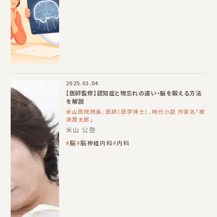
2025.03.04
【医師監修】認知症と物忘れの違い・脳を鍛える方法
を解説
米山医院院長、医師（医学博士）、時代小説 作家名「根
津潤太郎」
米山 公啓
脳
脳神経内科
内科