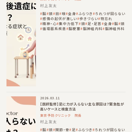
村上友太
脳
頭
目
喉
全身
ふらつき
ろれつが回らない
感情の起伏が激しい
歩きづらい
物忘れ
精神・心
集中力低下
頭
足・足首
全身
脳
頭
循環器系疾患
脳梗塞
脳神経内科
脳神経外科
2026.03.11
【医師監修】足に力が入らない主な原因は？緊急性が
高いケースと検査方法
東京予防クリニック 院長
村上友太
脳
頭
関節・骨
足
ふらつき
ろれつが回らない