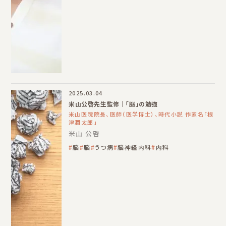
2025.03.04
米山公啓先生監修｜「脳」の勉強
米山医院院長、医師（医学博士）、時代小説 作家名「根
津潤太郎」
米山 公啓
脳
脳
うつ病
脳神経内科
内科