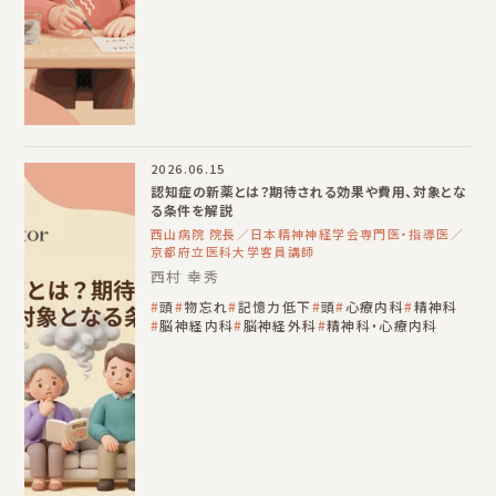
2026.06.15
認知症の新薬とは？期待される効果や費用、対象とな
る条件を解説
西山病院 院長／日本精神神経学会専門医・指導医／
京都府立医科大学客員講師
西村 幸秀
頭
物忘れ
記憶力低下
頭
心療内科
精神科
脳神経内科
脳神経外科
精神科・心療内科