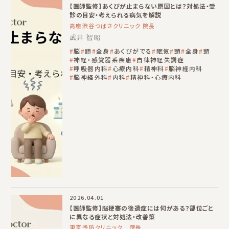
【医師監修】あくびが止まらない原因とは？対処法・受
診の目安・考えられる病気を解説
高座渋谷つばさクリニック 院長
武井 智昭
脳
頭
全身
あくびがでる
眠気
頭
全身
頭
神経・感覚器系疾患
自律神経失調症
呼吸器内科
心療内科
精神科
脳神経内科
脳神経外科
内科
精神科・心療内科
2026.04.01
【医師監修】脳梗塞の後遺症には何がある？部位ごと
に異なる症状と対処法・改善策
東京予防クリニック 院長