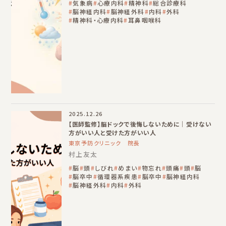
気象病
心療内科
精神科
総合診療科
脳神経内科
脳神経外科
内科
外科
精神科・心療内科
耳鼻咽喉科
2025.12.26
【医師監修】脳ドックで後悔しないために｜受けない
方がいい人と受けた方がいい人
東京予防クリニック 院長
村上友太
脳
頭
しびれ
めまい
物忘れ
頭痛
頭
脳
脳卒中
循環器系疾患
脳卒中
脳神経内科
脳神経外科
内科
外科