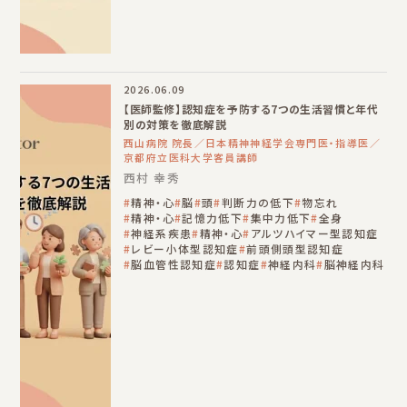
2026.06.09
【医師監修】認知症を予防する7つの生活習慣と年代
別の対策を徹底解説
西山病院 院長／日本精神神経学会専門医・指導医／
京都府立医科大学客員講師
西村 幸秀
精神・心
脳
頭
判断力の低下
物忘れ
精神・心
記憶力低下
集中力低下
全身
神経系疾患
精神・心
アルツハイマー型認知症
レビー小体型認知症
前頭側頭型認知症
脳血管性認知症
認知症
神経内科
脳神経内科