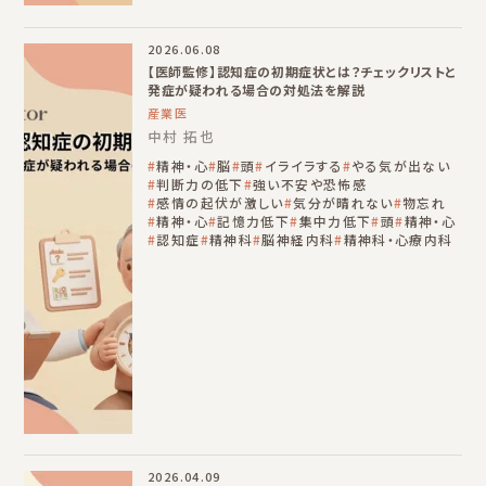
2026.06.08
【医師監修】認知症の初期症状とは？チェックリストと
発症が疑われる場合の対処法を解説
産業医
中村 拓也
精神・心
脳
頭
イライラする
やる気が出ない
判断力の低下
強い不安や恐怖感
感情の起伏が激しい
気分が晴れない
物忘れ
精神・心
記憶力低下
集中力低下
頭
精神・心
認知症
精神科
脳神経内科
精神科・心療内科
2026.04.09