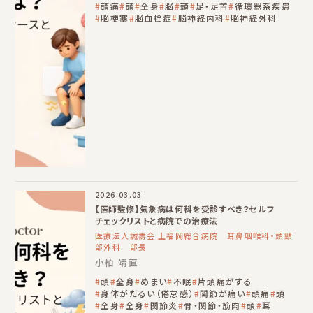
頭痛
頭
全身
脳
頭
足・足首
循環器系疾患
脳梗塞
脳血栓症
脳神経内科
脳神経外科
2026.03.03
【医師監修】気象病は何科を受診すべき？セルフ
チェックリストと病院での治療法
医療法人誠壽会 上福岡総合病院 耳鼻咽喉科・頭頸
部外科 部長
小柏 靖直
頭
全身
めまい
不眠
片頭痛がする
身体がだるい（倦怠感）
関節が痛い
頭痛
頭
全身
全身
関節炎
骨・関節・筋肉
頭
耳