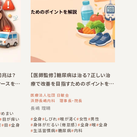
前兆は？
【医師監修】糖尿病は治る？正しい治
ケースを解
療で改善を目指すためのポイントを解
説
医療法人社団 日敏会
浜野長嶋内科 理事長・院長
長嶋 理晴
めまい
全身
しびれ
喉が渇く
女性
男性
目が痒い
身体がだるい（倦怠感）
全身
喉
全身
首
目
全身
生活習慣病
糖尿病
内科
科