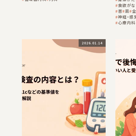
食欲がな
首
肩
全
神経・感
心療内科
2026.01.14