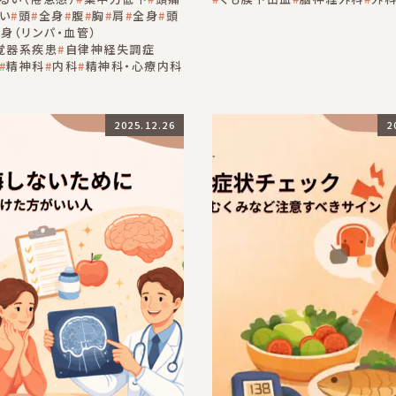
い
頭
全身
腹
胸
肩
全身
頭
身（リンパ・血管）
覚器系疾患
自律神経失調症
精神科
内科
精神科・心療内科
2025.12.26
2