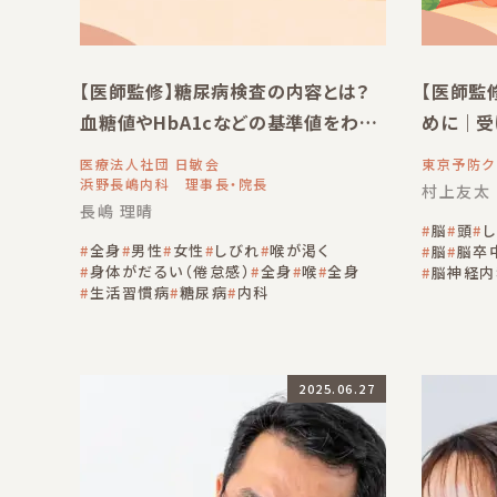
【医師監修】糖尿病検査の内容とは？
【医師監
血糖値やHbA1cなどの基準値をわか
めに｜受
りやすく解説
方がいい
医療法人社団 日敏会
東京予防ク
浜野長嶋内科 理事長・院長
村上友太
長嶋 理晴
脳
頭
全身
男性
女性
しびれ
喉が渇く
脳
脳卒
身体がだるい（倦怠感）
全身
喉
全身
脳神経内
生活習慣病
糖尿病
内科
2025.06.27