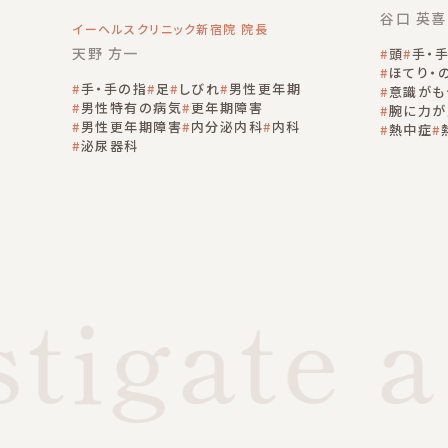
谷口 英喜
イーヘルスクリニック新宿院 院長
天野 方一
頭
手・
ほてり・
手・手の指
足
しびれ
男性更年期
意識がも
男性特有の病気
更年期障害
腕に力が
男性更年期障害
内分泌内科
内科
熱中症
泌尿器科
tigate a 