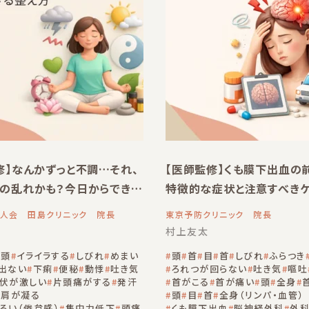
修】なんかずっと不調…それ、
【医師監修】くも膜下出血の
の乱れかも？今日からできる
特徴的な症状と注意すべき
説
人会 田島クリニック 院長
東京予防クリニック 院長
村上友太
頭
イライラする
しびれ
めまい
頭
首
目
首
しびれ
ふらつき
出ない
下痢
便秘
動悸
吐き気
ろれつが回らない
吐き気
嘔吐
伏が激しい
片頭痛がする
発汗
首がこる
首が痛い
頭
全身
肩が凝る
頭
目
首
全身（リンパ・血管）
るい（倦怠感）
集中力低下
頭痛
くも膜下出血
脳神経外科
外