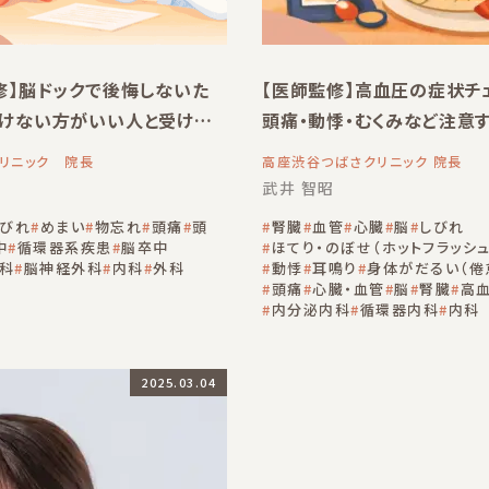
修】脳ドックで後悔しないた
【医師監修】高血圧の症状チ
けない方がいい人と受けた
頭痛・動悸・むくみなど注意
人
ン
リニック 院長
高座渋谷つばさクリニック 院長
武井 智昭
しびれ
めまい
物忘れ
頭痛
頭
腎臓
血管
心臓
脳
しびれ
中
循環器系疾患
脳卒中
ほてり・のぼせ（ホットフラッシュ
科
脳神経外科
内科
外科
動悸
耳鳴り
身体がだるい（倦
頭痛
心臓・血管
脳
腎臓
高
内分泌内科
循環器内科
内科
2025.03.04