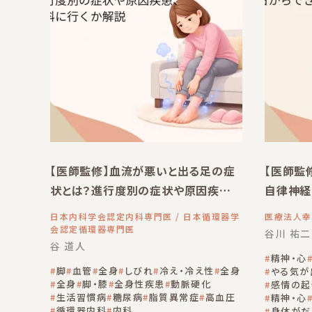
【医師監修】血流が悪いと出る足の症
【医師監
状とは？進行度別の症状や原因疾患、
自律神経
何科に行くか解説
整え方
日本内科学会認定内科専門医 / 日本循環器学
医療法人幸
会認定循環器専門医
谷川 祐二
谷 道人
精神・心
脚
血管
全身
しびれ
冷え・冷え性
全身
やる気が
全身
脚・膝
全身性疾患
動脈硬化
感情の起
生活習慣病
糖尿病
脂質異常症
高血圧
精神・心
循環器内科
内科
身体がだ