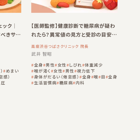
ェック｜
【医師監修】健康診断で糖尿病が疑わ
すべきサイ
れたら？異常値の見方と受診の目安を
解説
高座渋谷つばさクリニック 院長
武井 智昭
全身
男性
女性
しびれ
体重減少
）
めまい
喉が渇く
女性
男性
視力低下
怠感）
身体がだるい（倦怠感）
全身
喉
目
全身
血圧
生活習慣病
糖尿病
内科