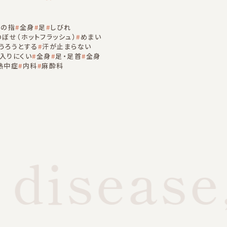
手の指
全身
足
しびれ
のぼせ（ホットフラッシュ）
めまい
うろうとする
汗が止まらない
入りにくい
全身
足・足首
全身
熱中症
内科
麻酔科
disease,