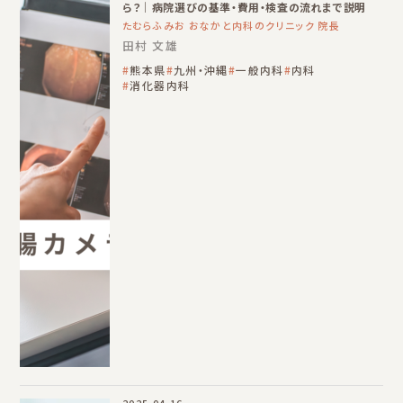
ら？｜病院選びの基準・費用・検査の流れまで説明
たむらふみお おなかと内科のクリニック 院長
田村 文雄
熊本県
九州・沖縄
一般内科
内科
消化器内科
2025.04.16