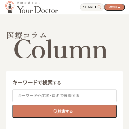
SEARCH
サ
イ
ト
ナ
ビ
Column
医療コラム
ゲ
ー
シ
ョ
ン
開
閉
ボ
タ
キーワードで検索
ン
する
キーワードや症状・病名で検索する
検索する