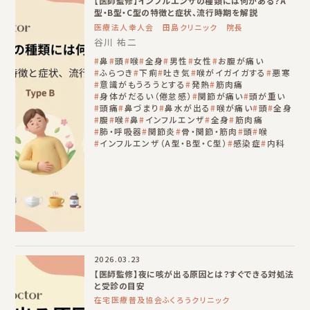
【医師監修】インフルエンザの種類には何がある？A
型・B型・C型の特徴と症状、流行時期を解説
医療法人幸人会 田島クリニック 院長
谷川 祐二
鼻
頭
喉
全身
男性
女性
お腹が痛い
ふらつき
下痢
吐き気
喉がイガイガする
悪寒
意識がもうろうとする
発熱
筋肉痛
身体がだるい（倦怠感）
関節が痛い
頭が重い
頭痛
鼻づまり
鼻水が出る
喉が痛い
頭
全身
腹
喉
鼻
インフルエンザ
全身
筋肉痛
肺・呼吸器
関節炎
骨・関節・筋肉
頭
喉
インフルエンザ（A型・B型・C型）
感染症
内科
2026.03.23
【医師監修】夜に咳が出る原因とは？すぐできる対処法
と受診の目安
在宅医療普及協会ふくろうクリニック