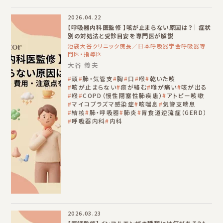
2026.04.22
【呼吸器内科医監修 】咳が止まらない原因は？｜症状
別の対処法と受診目安を専門医が解説
池袋大谷クリニック院長／日本呼吸器学会呼吸器専
門医・指導医
大谷 義夫
頭
肺・気管支
胸
口
喉
乾いた咳
咳が止まらない
痰が絡む
喉が痛い
咳が出る
喉
COPD（慢性閉塞性肺疾患）
アトピー咳嗽
マイコプラズマ感染症
咳喘息
気管支喘息
結核
肺・呼吸器
肺炎
胃食道逆流症（GERD）
呼吸器内科
内科
2026.03.23