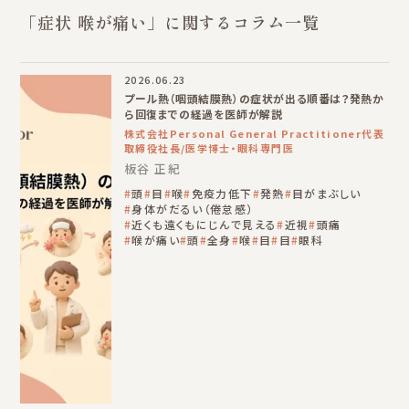
「症状 喉が痛い」に関するコラム一覧
2026.06.23
プール熱（咽頭結膜熱）の症状が出る順番は？発熱か
ら回復までの経過を医師が解説
株式会社Personal General Practitioner代表
取締役社長/医学博士・眼科専門医
板谷 正紀
頭
目
喉
免疫力低下
発熱
目がまぶしい
身体がだるい（倦怠感）
近くも遠くもにじんで見える
近視
頭痛
喉が痛い
頭
全身
喉
目
目
眼科