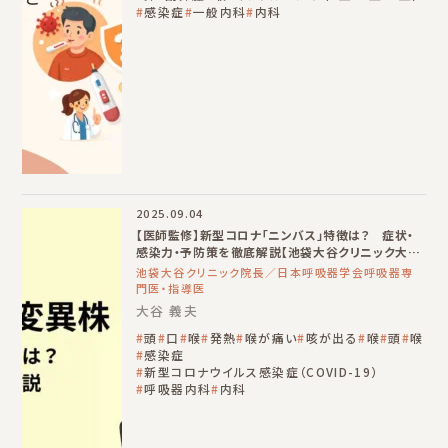
感染症
一般内科
内科
2025.09.04
【医師監修】新型コロナ「ニンバス」特徴は？ 症状・
感染力・予防策を徹底解説【池袋大谷クリニック大谷
義夫院長】
池袋大谷クリニック院長／日本呼吸器学会呼吸器専
門医・指導医
大谷 義夫
頭
口
喉
発熱
喉が痛い
咳が出る
喉
頭
喉
感染症
新型コロナウイルス感染症（COVID-19）
呼吸器内科
内科