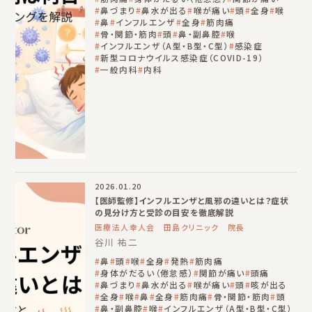
鼻づまり
鼻水が出る
喉が痛い
頭
全身
喉
鼻
インフルエンザ
全身
筋肉痛
骨・関節・筋肉
頭
鼻・副鼻腔
喉
インフルエンザ（A型・B型・C型）
感染症
新型コロナウイルス感染症（COVID-19）
一般内科
内科
2026.01.20
【医師監修】インフルエンザと風邪の違いとは？症状
の見分け方と受診の目安を徹底解説
医療法人幸人会 田島クリニック 院長
谷川 祐二
鼻
頭
喉
全身
発熱
筋肉痛
身体がだるい（倦怠感）
関節が痛い
頭痛
鼻づまり
鼻水が出る
喉が痛い
頭
咳が出る
全身
喉
鼻
全身
筋肉痛
骨・関節・筋肉
頭
鼻・副鼻腔
喉
インフルエンザ（A型・B型・C型）