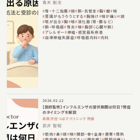
青木 剛志
胃・十二指腸
頭
肺・気管支
胸
腹
喉
意識がもうろうとする
胸焼け
喉が痛い
頭
咳が出る
胸
喉
消化器（胃・腸など）
肺・呼吸器
胃炎
喉
胸部（心臓や肺）
アレルギー
神経・感覚器系疾患
自律神経失調症
呼吸器内科
内科
2026.02.12
【医師監修】インフルエンザの潜伏期間は何日？発症
のタイミングを解説
高座渋谷つばさクリニック 院長
武井 智昭
筋肉
鼻
頭
喉
関節・骨
全身
悪寒
発熱
筋肉痛
身体がだるい（倦怠感）
関節が痛い