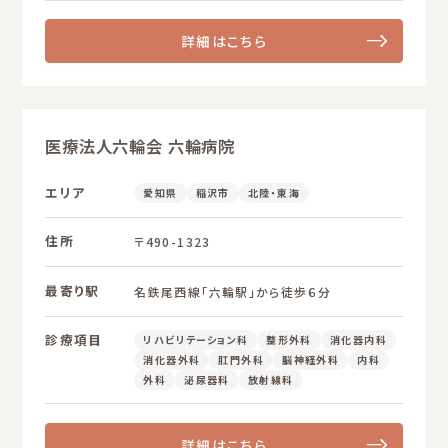
詳細はこちら
医療法人六輪会 六輪病院
エリア
愛知県
稲沢市
北陸・東海
住所
〒490-1323
最寄り駅
名鉄尾西線「六輪駅」から徒歩６分
診療項目
リハビリテーション科
整形外科
消化器内科
消化器外科
肛門外科
脳神経外科
内科
外科
泌尿器科
放射線科
詳細はこちら