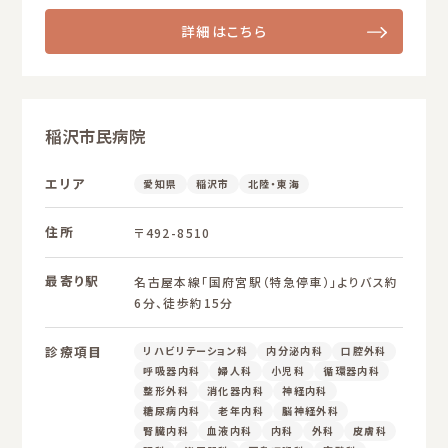
詳細はこちら
稲沢市民病院
エリア
愛知県
稲沢市
北陸・東海
住所
〒492-8510
最寄り駅
名古屋本線「国府宮駅（特急停車）」よりバス約
6分、徒歩約15分
診療項目
リハビリテーション科
内分泌内科
口腔外科
呼吸器内科
婦人科
小児科
循環器内科
整形外科
消化器内科
神経内科
糖尿病内科
老年内科
脳神経外科
腎臓内科
血液内科
内科
外科
皮膚科