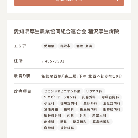
愛知県厚生農業協同組合連合会 稲沢厚生病院
エリア
愛知県
稲沢市
北陸・東海
住所
〒495-8531
最寄り駅
名鉄尾西線「森上駅」下車 北西へ徒歩約10分
診療項目
セカンドオピニオン外来
リウマチ科
リハビリテーション科
乳腺外科
呼吸器内科
小児科
循環器内科
整形外科
消化器内科
禁煙外来
精神科
糖尿病内科
脳神経内科
脳神経外科
内科
外科
産婦人科
皮膚科
眼科
泌尿器科
耳鼻咽喉科
麻酔科
放射線科