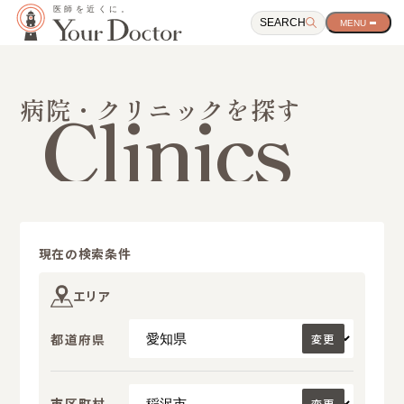
SEARCH
サ
イ
ト
ナ
ビ
Clinics
病院・クリニックを探す
ゲ
ー
シ
ョ
ン
開
閉
ボ
タ
現在の検索条件
ン
エリア
都道府県
変更
市区町村
変更