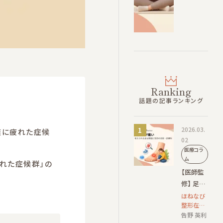
Ranking
話題の記事ランキング
2026.03.
族に疲れた症候
02
医療コラ
ム
れた症候群」の
【医師監
修】 足の
甲が痛い
ほねなび
整形在宅
｜考えら
クリニッ
告野 英利
れる主な
ク 院長