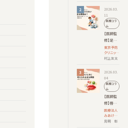
原因と受
2026.03.
診の目
11
安・診療
医療コラ
科
ム
【医師監
修】足に
力が入ら
東京予防
クリニッ
ない主な
ク 院長
村上友太
原因は？
緊急性が
2026.03.
高いケー
04
スと検査
医療コラ
方法
ム
【医師監
修】唇が
かゆいと
医療法人
みあけ皮
きに考え
ふ科 院
見明 彰
られる主
長/日本皮