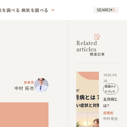
気を調べる
病気を調べる
SEARCH
Related
articles
関連記事
2026.04.
28
産業医
医療ガイ
中村 拓也
ドブック
五月病と
は？
産業医
中村 拓也