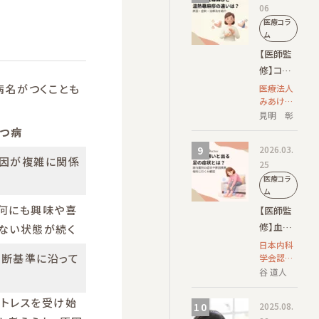
06
合のリス
医療コラ
クに注意
ム
【医師監
修】コリ
ン性蕁麻
病名がつくことも
医療法人
みあけ皮
疹と温熱
ふ科 院
見明 彰
蕁麻疹の
長/日本皮
うつ病
違いは？
膚科学会
2026.03.
原因・症
認定 皮膚
因が複雑に関係
25
科専門医
状・治療
医療コラ
法を紹介
ム
何にも興味や喜
【医師監
修】血流
ない状態が続く
が悪いと
日本内科
断基準に沿って
学会認定
出る足の
内科専門
谷 道人
症状と
医 / 日本
は？進行
循環器学
ストレスを受け始
2025.08.
度別の症
会認定循