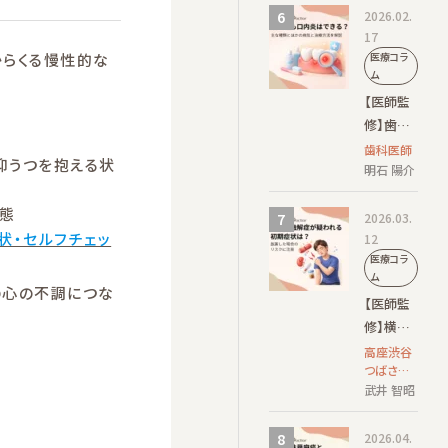
膚科学会
2026.02.
併症のリ
認定 皮膚
17
科専門医
スクを解
からくる慢性的な
医療コラ
説
ム
【医師監
修】歯茎
にも口内
歯科医師
抑うつを抱える状
炎はでき
明石 陽介
る？主な
状態
種類とほ
2026.03.
状・セルフチェッ
かの病気
12
医療コラ
と治療方
ム
法を解説
の心の不調につな
【医師監
修】横紋
筋融解症
高座渋谷
つばさク
が疑われ
リニック
武井 智昭
る初期症
院長
状は？放
2026.04.
置した場