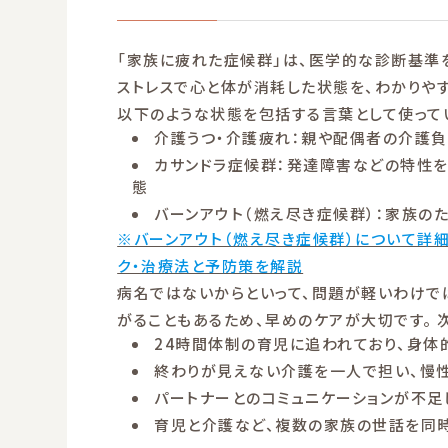
「家族に疲れた症候群」は、医学的な診断基準
ストレスで心と体が消耗した状態を、わかりやす
以下のような状態を包括する言葉として使って
介護うつ・介護疲れ：親や配偶者の介護負
カサンドラ症候群：発達障害などの特性
態
バーンアウト（燃え尽き症候群）：家族の
※バーンアウト（燃え尽き症候群）について詳細
ク・治療法と予防策を解説
病名ではないからといって、問題が軽いわけで
がることもあるため、早めのケアが大切です。 
24時間体制の育児に追われており、身体
終わりが見えない介護を一人で担い、慢
パートナーとのコミュニケーションが不足
育児と介護など、複数の家族の世話を同