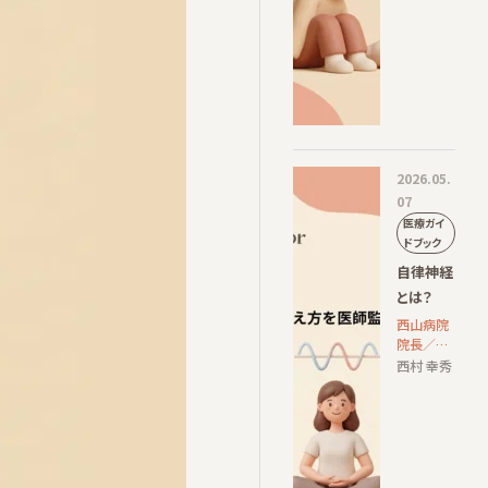
2026.05.
07
医療ガイ
ドブック
自律神経
とは？
西山病院
院長／日
本精神神
西村 幸秀
経学会専
門医・指
導医／京
都府立医
科大学客
員講師