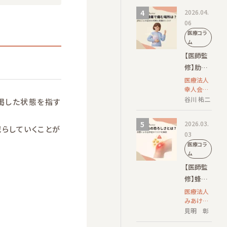
な原因｜
膚科学会
2026.04.
対策と受
認定 皮膚
06
科専門医
診の目安
医療コラ
を解説
ム
【医師監
修】肋間
神経痛で
医療法人
幸人会
痛む場所
田島クリ
谷川 祐二
渇した状態を指す
は？部位
ニック
ごとの症
院長
2026.03.
状の特徴
らしていくことが
03
と放置の
医療コラ
リスク
ム
【医師監
修】蜂窩
織炎の恐
医療法人
みあけ皮
ろしさと
ふ科 院
見明 彰
は？放置
長/日本皮
による合