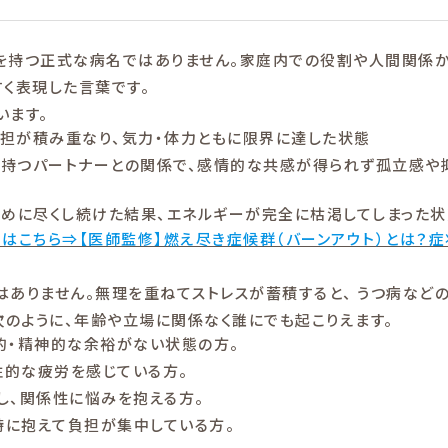
を持つ正式な病名ではありません。家庭内での役割や人間関係
く表現した言葉です。
います。
担が積み重なり、気力・体力ともに限界に達した状態
を持つパートナーとの関係で、感情的な共感が得られず孤立感や
ために尽くし続けた結果、エネルギーが完全に枯渇してしまった
はこちら⇒【医師監修】燃え尽き症候群（バーンアウト）とは？症
はありません。無理を重ねてストレスが蓄積すると、 うつ病など
次のように、年齢や立場に関係なく誰にでも起こりえます。
的・精神的な余裕がない状態の方。
性的な疲労を感じている方。
し、関係性に悩みを抱える方。
時に抱えて負担が集中している方。