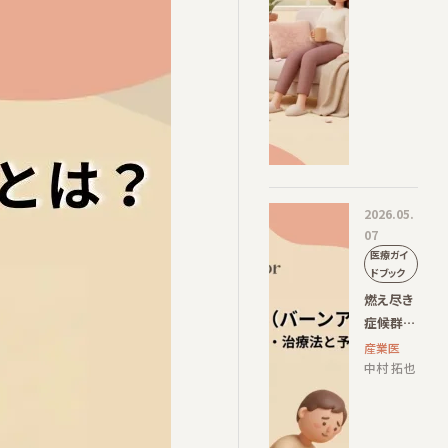
2026.05.
07
医療ガイ
ドブック
燃え尽き
症候群
（バーン
産業医
アウト）と
中村 拓也
は？